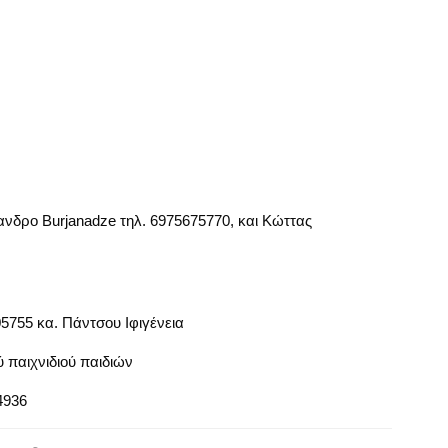
νδρο Burjanadze τηλ. 6975675770, και Κώττας
5755 κα. Πάντσου Ιφιγένεια
 παιχνιδιού παιδιών
4936