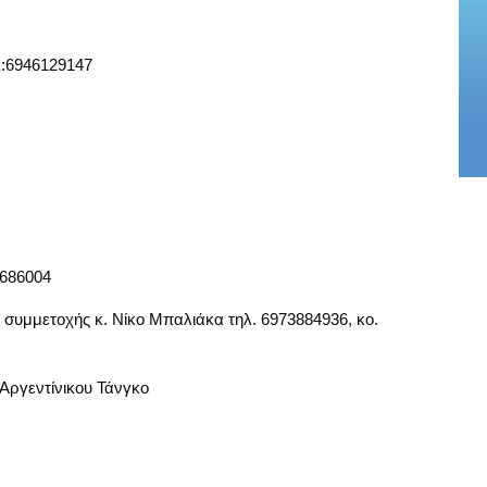
λ:6946129147
8686004
 συμμετοχής κ. Νίκο Μπαλιάκα τηλ. 6973884936, κο.
Αργεντίνικου Τάνγκο