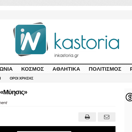
ΩΝΊΑ
ΚΌΣΜΟΣ
ΑΘΛΗΤΙΚΆ
ΠΟΛΙΤΙΣΜΌΣ
Η
ΌΡΟΙ ΧΡΉΣΗΣ
 «Μύησις»
ent