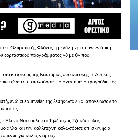
άρκο Ολυμπιακής Φλόγας η μεγάλη χριστουγεννιάτικη
του εορταστικού προγράμματος «8 με 8» που
από κατοίκους της Καστοριάς όσο και όλης τη Δυτικής
προκειμένου να απολαύσουν τα αγαπημένα τραγούδια της
στή, ενώ οι ερμηνείες της ξεσήκωσαν και απογείωσαν το
οκρασίες..
μας» Έλενα Νατσούλη και Τηλέμαχος Τζακόπουλος
μο αλλά και την καλλιτέχνη καλωσόρισε επί σκηνής ο
χόμενος για καλές γιορτές.