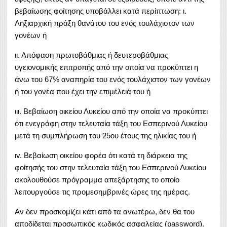
βεβαίωσης φοίτησης υποβάλλει κατά περίπτωση: ι.
Ληξιαρχική πράξη θανάτου του ενός τουλάχιστον των
γονέων ή
ιι. Απόφαση πρωτοβάθμιας ή δευτεροβάθμιας
υγειονομικής επιτροπής από την οποία να προκύπτει η
άνω του 67% αναπηρία του ενός τουλάχιστον των γονέων
ή του γονέα που έχει την επιμέλειά του ή
ιιι. Βεβαίωση οικείου Λυκείου από την οποία να προκύπτει
ότι ενεγράφη στην τελευταία τάξη του Εσπερινού Λυκείου
μετά τη συμπλήρωση του 25ου έτους της ηλικίας του ή
ιv. Βεβαίωση οικείου φορέα ότι κατά τη διάρκεια της
φοίτησής του στην τελευταία τάξη του Εσπερινού Λυκείου
ακολουθούσε πρόγραμμα απεξάρτησης το οποίο
λειτουργούσε τις προμεσημβρινές ώρες της ημέρας.
Αν δεν προσκομίζει κάτι από τα ανωτέρω, δεν θα του
αποδίδεται προσωπικός κωδικός ασφαλείας (password).