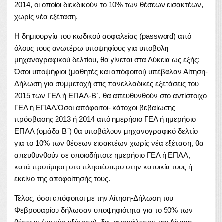
2014, οι οποίοι διεκδικούν το 10% των θέσεων εισακτέων,
χωρίς νέα εξέταση.
Η δημιουργία του κωδικού ασφαλείας (password) από
όλους τους ανωτέρω υποψηφίους για υποβολή
μηχανογραφικού δελτίου, θα γίνεται στα Λύκεια ως εξής:
Όσοι υποψήφιοι (μαθητές και απόφοιτοι) υπέβαλαν Αίτηση-
Δήλωση για συμμετοχή στις πανελλαδικές εξετάσεις του
2015 των ΓΕΛ ή ΕΠΑΛ-Β΄, θα απευθυνθούν στο αντίστοιχο
ΓΕΛ ή ΕΠΑΛ.Όσοι απόφοιτοι- κάτοχοι βεβαίωσης
πρόσβασης 2013 ή 2014 από ημερήσιο ΓΕΛ ή ημερήσιο
ΕΠΑΛ (ομάδα Β΄) θα υποβάλουν μηχανογραφικό δελτίο
για το 10% των θέσεων εισακτέων χωρίς νέα εξέταση, θα
απευθυνθούν σε οποιοδήποτε ημερήσιο ΓΕΛ ή ΕΠΑΛ,
κατά προτίμηση στο πλησιέστερο στην κατοικία τους ή
εκείνο της αποφοίτησής τους.
Τέλος, όσοι απόφοιτοι με την Αίτηση-Δήλωση του
Φεβρουαρίου δήλωσαν υποψηφιότητα για το 90% των
θέσεων (με νέα εξέταση), δεν ανακάλεσαν την Αίτηση-