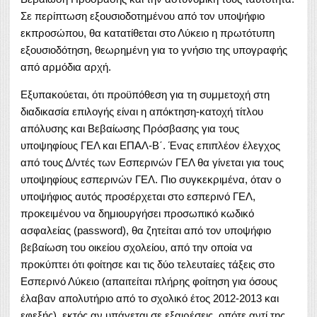
Σε περίπτωση εξουσιοδοτημένου από τον υποψήφιο
εκπροσώπου, θα κατατίθεται στο Λύκειο η πρωτότυπη
εξουσιοδότηση, θεωρημένη για το γνήσιο της υπογραφής
από αρμόδια αρχή.
Εξυπακούεται, ότι προϋπόθεση για τη συμμετοχή στη
διαδικασία επιλογής είναι η απόκτηση-κατοχή τίτλου
απόλυσης και Βεβαίωσης Πρόσβασης για τους
υποψηφίους ΓΕΛ και ΕΠΑΛ-Β΄. Ένας επιπλέον έλεγχος
από τους Δ/ντές των Εσπερινών ΓΕΛ θα γίνεται για τους
υποψηφίους εσπερινών ΓΕΛ. Πιο συγκεκριμένα, όταν ο
υποψήφιος αυτός προσέρχεται στο εσπερινό ΓΕΛ,
προκειμένου να δημιουργήσει προσωπικό κωδικό
ασφαλείας (password), θα ζητείται από τον υποψήφιο
βεβαίωση του οικείου σχολείου, από την οποία να
προκύπτει ότι φοίτησε και τις δύο τελευταίες τάξεις στο
Εσπερινό Λύκειο (απαιτείται πλήρης φοίτηση για όσους
έλαβαν απολυτήριο από το σχολικό έτος 2012-2013 και
εφεξής), εκτός αν υπάγεται σε εξαιρέσεις, οπότε αντί της