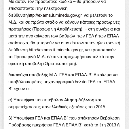
Με αυτόν τον προσωπικό κωδικό – θα μπορούν να
επισκέπτονται την ηλεκτρονική
διεύθυνση
http://exams.it.minedu.gov.gr
, να μελετούν το
Μ.Δ. και σε πρώτο στάδιο να κάνουν κάποιες προσωρινές
προτιμήσεις (Προσωρινή Αποθήκευση). – στη συνέχεια και
μετά την ανακοίνωση των βαθμών των ΓΕΛ ή των ΕΠΑΛ
αντίστοιχα, θα μπορούν να επισκέπτονται την ηλεκτρονική
διεύθυνση
http://exams.it.minedu.gov.gr
, να τροποποιούν
το Προσωρινό Μ.Δ. ή/και να προχωρήσουν τελικά στην
οριστική υποβολή (Οριστικοποίηση).
Δικαιούχοι υποβολής Μ.Δ. ΓΕΛ και ΕΠΑΛ-Β΄ Δικαίωμα να
υποβάλουν φέτος μηχανογραφικό δελτίο ΓΕΛ και ΕΠΑΛ-
Β΄ έχουν οι :
α) Υποψήφιοι που υπέβαλαν Αίτηση-Δήλωση και
συμμετείχαν στις πανελλαδικές εξετάσεις του 2015.
β) Υποψήφιοι ΓΕΛ και ΕΠΑΛ Β΄ που απέκτησαν Βεβαίωση
Πρόσβασης ημερήσιου ΓΕΛ ή ΕΠΑΛ Β΄ κατά τα έτη 2013 ή