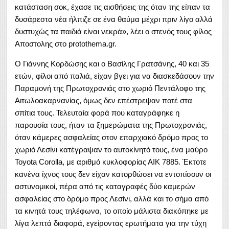
κατάσταση σοκ, έχασε τις αισθήσεις της όταν της είπαν τα
δυσάρεστα νέα ήλπιζε σε ένα θαύμα μέχρι πριν λίγο αλλά
δυστυχώς τα παιδιά είναι νεκρά», λέει ο στενός τους φίλος
Αποστολης στο protothema.gr.
Ο Γιάννης Κορδώσης και ο Βασίλης Γρατσάνης, 40 και 35
ετών, φίλοι από παλιά, είχαν βγει για να διασκεδάσουν την
Παραμονή της Πρωτοχρονιάς στο χωριό Πεντάλοφο της
Αιτωλοακαρνανίας, όμως δεν επέστρεψαν ποτέ στα
σπίτια τους. Τελευταία φορά που καταγράφηκε η
παρουσία τους, ήταν τα ξημερώματα της Πρωτοχρονιάς,
όταν κάμερες ασφαλείας στον επαρχιακό δρόμο προς το
χωριό Λεσίνι κατέγραψαν το αυτοκίνητό τους, ένα μαύρο
Toyota Corolla, με αριθμό κυκλοφορίας ΑΙΚ 7885. Έκτοτε
κανένα ίχνος τους δεν είχαν κατορθώσει να εντοπίσουν οι
αστυνομικοί, πέρα από τις καταγραφές δύο καμερών
ασφαλείας στο δρόμο προς Λεσίνι, αλλά και το σήμα από
τα κινητά τους τηλέφωνα, το οποίο μάλιστα διακόπηκε με
λίγα λεπτά διαφορά, εγείροντας ερωτήματα για την τύχη