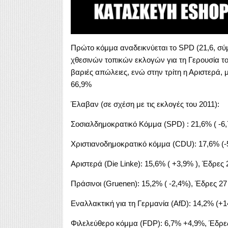
Πρώτο κόμμα αναδεικνύεται το SPD (21,6, σ
χθεσινών τοπικών εκλογών για τη Γερουσία τ
βαριές απώλειες, ενώ στην τρίτη η Αριστερά,
66,9%
Έλαβαν (σε σχέση με τις εκλογές του 2011):
Σοσιαλδημοκρατικό Κόμμα (SPD) : 21,6% ( -6
Xριστιανοδημοκρατικό κόμμα (CDU): 17,6% (-
Aριστερά (Die Linke): 15,6% ( +3,9% ), Έδρες 
Πράσινοι (Gruenen): 15,2% ( -2,4%), Έδρες 27
Εναλλακτική για τη Γερμανία (AfD): 14,2% (+
Φιλελεύθερο κόμμα (FDP): 6,7% +4,9%, Έδρε