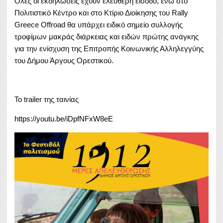
Όλες οι εκδηλώσεις έχουν ελεύθερη είσοδο, ενώ στο
Πολιτιστικό Κέντρο και στο Κτίριο Διοίκησης του Rally
Greece Offroad θα υπάρχει ειδικό σημείο συλλογής
τροφίμων μακράς διάρκειας και ειδών πρώτης ανάγκης
για την ενίσχυση της Επιτροπής Κοινωνικής Αλληλεγγύης
του Δήμου Άργους Ορεστικού.
Το trailer της ταινίας
https://youtu.be/iDpfNFxW8eE