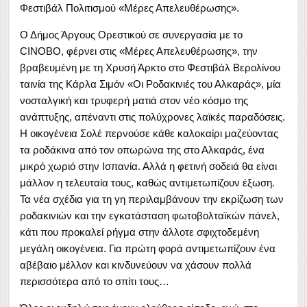
Φεστιβάλ Πολιτισμού «Μέρες Απελευθέρωσης».
Ο Δήμος Άργους Ορεστικού σε συνεργασία με το
CINOBO, φέρνει στις «Μέρες Απελευθέρωσης», την
βραβευμένη με τη Χρυσή Άρκτο στο Φεστιβάλ Βερολίνου
ταινία της Κάρλα Σιμόν «Οι Ροδακινιές του Αλκαράς», μία
νοσταλγική και τρυφερή ματιά στον νέο κόσμο της
ανάπτυξης, απέναντι στις πολύχρονες λαϊκές παραδόσεις.
Η οικογένεια Σολέ περνούσε κάθε καλοκαίρι μαζεύοντας
τα ροδάκινα από τον οπωρώνα της στο Αλκαράς, ένα
μικρό χωριό στην Ισπανία. Αλλά η φετινή σοδειά θα είναι
μάλλον η τελευταία τους, καθώς αντιμετωπίζουν έξωση.
Τα νέα σχέδια για τη γη περιλαμβάνουν την εκρίζωση των
ροδακινιών και την εγκατάσταση φωτοβολταϊκών πάνελ,
κάτι που προκαλεί ρήγμα στην άλλοτε σφιχτοδεμένη
μεγάλη οικογένεια. Για πρώτη φορά αντιμετωπίζουν ένα
αβέβαιο μέλλον και κινδυνεύουν να χάσουν πολλά
περισσότερα από το σπίτι τους…