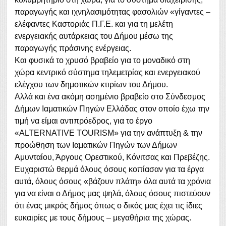
παραγωγής και ιχνηλασιμότητας φασολιών «γίγαντες –
ελέφαντες Καστοριάς Π.Γ.Ε. και για τη μελέτη
ενεργειακής αυτάρκειας του Δήμου μέσω της
παραγωγής πράσινης ενέργειας.
Και φυσικά το χρυσό βραβείο για το μοναδικό στη
χώρα κεντρικό σύστημα τηλεμετρίας και ενεργειακού
ελέγχου των δημοτικών κτιρίων του Δήμου.
Αλλά και ένα ακόμη ασημένιο βραβείο στο Σύνδεσμος
Δήμων Ιαματικών Πηγών Ελλάδας στον οποίο έχω την
τιμή να είμαι αντιπρόεδρος, για το έργο
«ALTERNATIVE TOURISM» για την ανάπτυξη & την
προώθηση των Ιαματικών Πηγών των Δήμων
Αμυνταίου, Άργους Ορεστικού, Κόνιτσας και Πρεβέζης.
Ευχαριστώ θερμά όλους όσους κοπίασαν για τα έργα
αυτά, όλους όσους «βάζουν πλάτη» όλα αυτά τα χρόνια
για να είναι ο Δήμος μας ψηλά, όλους όσους πιστεύουν
ότι ένας μικρός δήμος όπως ο δικός μας έχει τις ίδιες
ευκαιρίες με τους δήμους – μεγαθήρια της χώρας.