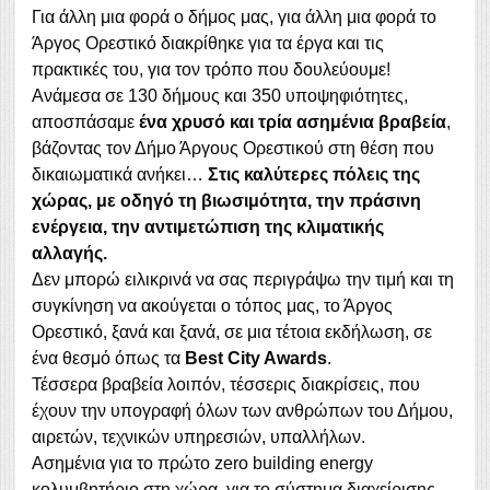
Για άλλη μια φορά ο δήμος μας, για άλλη μια φορά το
Άργος Ορεστικό διακρίθηκε για τα έργα και τις
πρακτικές του, για τον τρόπο που δουλεύουμε!
Ανάμεσα σε 130 δήμους και 350 υποψηφιότητες,
αποσπάσαμε
ένα χρυσό και τρία ασημένια βραβεία
,
βάζοντας τον Δήμο Άργους Ορεστικού στη θέση που
δικαιωματικά ανήκει…
Στις καλύτερες πόλεις της
χώρας, με οδηγό τη βιωσιμότητα, την πράσινη
ενέργεια, την αντιμετώπιση της κλιματικής
αλλαγής.
Δεν μπορώ ειλικρινά να σας περιγράψω την τιμή και τη
συγκίνηση να ακούγεται ο τόπος μας, το Άργος
Ορεστικό, ξανά και ξανά, σε μια τέτοια εκδήλωση, σε
ένα θεσμό όπως τα
Best City Awards
.
Τέσσερα βραβεία λοιπόν, τέσσερις διακρίσεις, που
έχουν την υπογραφή όλων των ανθρώπων του Δήμου,
αιρετών, τεχνικών υπηρεσιών, υπαλλήλων.
Ασημένια για το πρώτο zero building energy
κολυμβητήριο στη χώρα, για το σύστημα διαχείρισης,