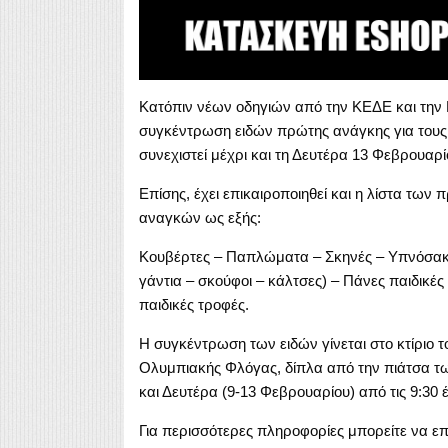
Κατόπιν νέων οδηγιών από την ΚΕΔΕ και την 
συγκέντρωση ειδών πρώτης ανάγκης για τους
συνεχιστεί μέχρι και τη Δευτέρα 13 Φεβρουαρί
Επίσης, έχει επικαιροποιηθεί και η λίστα των
αναγκών ως εξής:
Κουβέρτες – Παπλώματα – Σκηνές – Υπνόσακοι
γάντια – σκούφοι – κάλτσες) – Πάνες παιδικές
παιδικές τροφές.
Η συγκέντρωση των ειδών γίνεται στο κτίριο 
Ολυμπιακής Φλόγας, δίπλα από την πιάτσα τω
και Δευτέρα (9-13 Φεβρουαρίου) από τις 9:30 έω
Για περισσότερες πληροφορίες μπορείτε να επ