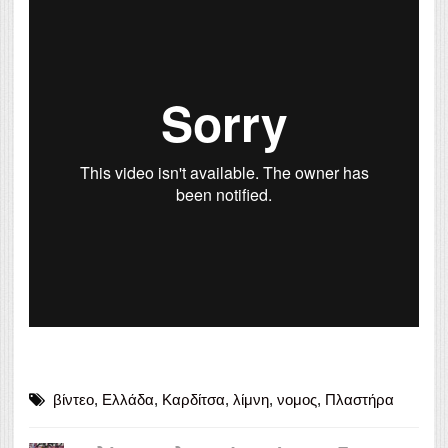
βίντεο
,
Ελλάδα
,
Καρδίτσα
,
λίμνη
,
νομος
,
Πλαστήρα