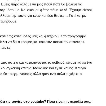
ς. Εμείς παρακαλάμε να μας πουν πότε θα βόλευε να
σαρμόσουμε. Και σκέψου φέτος πάμε καλά. Έχουμε είκοσι,
λαμε την ταινία για έναν και δύο θεατές… Γιατί και με
 τιμήσουμε.
κάτω τις καταβολές μας και φτιάχνουμε το πρόγραμμα.
 θέλει να δει ο κόσμος και κάποιον ποιοτικών στάνταρτ.
αινίες.
 από αστείο και καταλήγοντάς το σοβαρό, είχαμε κάνει ένα
ουσγκούνη και “Τα Τσακάλια” και έγινε χαμός. Και για
ς θα το ερμηνεύσεις αλλά ήταν ένα πολύ ευχάριστο
δει τις ταινίες στο youtube? Ποια είναι η υπεραξία σας;