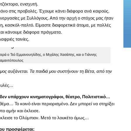
τζέκτορα, ενισχυτή.
όνο στις προβολές. Έχουμε κάνει διάφορα ανά καιρούς.
νεργασίες με Συλλόγους. Από την αρχή ο στόχος μας ήταν
ρη, κασκόλ-παλτό. Είμαστε διαφορετικά άτομα, με πολλές
και κάνουμε διάφορα πράγματα.
αφριές ταινίες.
ερά ο Τεό Εμμανουηλίδης, ο Μιχάλης Χασάπης, και ο Γιάννης
ιαμαντόπουλος
μος αυξάνεται. Τα παιδιά μου συστήνουν τη Βέτα, από την
 αυλές…
 δεν υπάρχουν κινηματογράφοι, θέατρο, Πολιτιστικό…
έμα… Το κοινό είναι περιορισμένο. Δεν μπορεί να στηρίξει
το αμήν και έκλεισε.
έκλεισε το Ολύμπιον. Μετά το λουκέτο όμως…
του προσφέρεται;