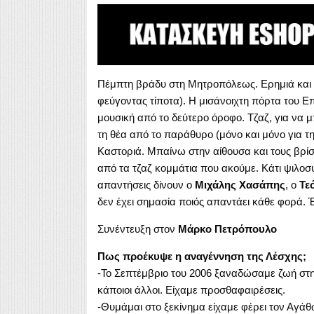
Πέμπτη βράδυ στη Μητροπόλεως. Ερημιά και 
φεύγοντας τίποτα). Η μισάνοιχτη πόρτα του Ε
μουσική από το δεύτερο όροφο. Τζαζ, για να μ
τη θέα από το παράθυρο (μόνο και μόνο για τη
Καστοριά. Μπαίνω στην αίθουσα και τους βρί
από τα τζαζ κομμάτια που ακούμε. Κάτι ψιλοσυ
απαντήσεις δίνουν ο
Μιχάλης Χασάπης
, ο
Τε
δεν έχει σημασία ποιός απαντάει κάθε φορά. Έ
Συνέντευξη στον
Μάρκο Πετρόπουλο
Πως προέκυψε η αναγέννηση της Λέσχης;
-Το Σεπτέμβριο του 2006 ξαναδώσαμε ζωή στη 
κάποιοι άλλοι. Είχαμε προσθαφαιρέσεις.
-Θυμάμαι στο ξεκίνημα είχαμε φέρει τον Αγά