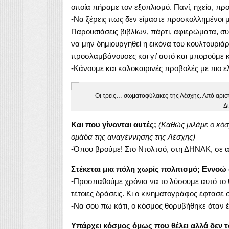
οποία πήραμε τον εξοπλισμό. Πανί, ηχεία, προ
-Να ξέρεις πως δεν είμαστε προσκολλημένοι μ
Παρουσιάσεις βιβλίων, πάρτι, αφιερώματα, συ
να μην δημιουργηθεί η εικόνα του κουλτουριά
προσλαμβάνουσες και γι’ αυτό και μπορούμε 
-Κάνουμε και καλοκαιρινές προβολές με πιο ελ
Οι τρεις… σωματοφύλακες της Λέσχης. Από αριστ
Δ
Και που γίνονται αυτές;
(Καθώς μιλάμε ο κόσ
ομάδα της αναγέννησης της Λέσχης)
-Όπου βρούμε! Στο Ντολτσό, στη ΔΗΝΑΚ, σε
Στέκεται μια πόλη χωρίς πολιτισμό; Εννοώ
-Προσπαθούμε χρόνια να το λύσουμε αυτό το θ
τέτοιες δράσεις. Κι ο κινηματογράφος έφτασε σ
-Να σου πω κάτι, ο κόσμος θορυβήθηκε όταν 
Υπάρχει κόσμος όμως που θέλει αλλά δεν 