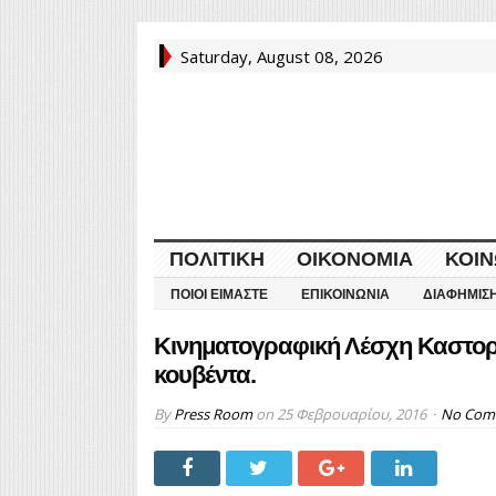
Saturday, August 08, 2026
ΠΟΛΙΤΙΚΉ
ΟΙΚΟΝΟΜΊΑ
ΚΟΙΝ
ΠΟΙΟΙ ΕΊΜΑΣΤΕ
ΕΠΙΚΟΙΝΩΝΊΑ
ΔΙΑΦΉΜΙΣ
Κινηματογραφική Λέσχη Καστοριά
κουβέντα.
By
Press Room
on
25 Φεβρουαρίου, 2016
No Com