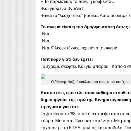
– Το παρεΐστικο, το πανί, η κουβέντα…
-Και γκόμενα βγάζεις!
-Είναι το “λεσχήστικο” βασικά. Αυτό πουλάμε 
Το σινεμά είναι η πιο όμορφη απάτη όπως 
-Ναι.
-Ναι.
-Ναι. Όλες οι τέχνες, όχι μόνο το σινεμά.
Ποπ κορν γιατί δεν έχετε;
Το έχουμε σκεφτεί. Και για μπαράκι. Κάποια στι
Ο Γιάννης Ναζιρόπουλος από τους εμπνευστές κα
Κάπου εκεί, στα τελευταία καθίσματα κάθετ
δημιουργούς της πρώτης Κινηματογραφικής
πράγματα για τότε.
Το ξεκίνησα το ’88, όταν επέστρεψα από σπου
κόσμο. Μετά στο Πνευματικό κέντρο. Με μπομπ
ερχόταν με το ΚΤΕΛ, μοντάζ και προβολή. Πι