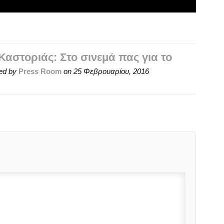
αστοριάς: Στο σινεμά πας για το
ed by
Press Room
on
25 Φεβρουαρίου, 2016