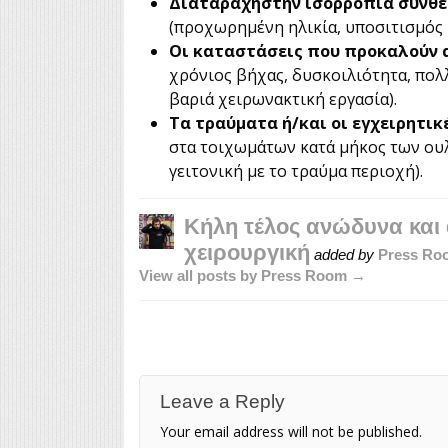
Διαταραχή
στην ισορροπία σύνθε
(προχωρημένη ηλικία, υποσιτισμός 
Οι καταστάσεις που προκαλούν 
χρόνιος βήχας, δυσκοιλιότητα, πολ
βαριά χειρωνακτική εργασία).
Τα τραύματα ή/και οι εγχειρητικ
στα τοιχωμάτων κατά μήκος των ου
γειτονική με το τραύμα περιοχή).
Κήλη τέλος ανώδυνα και
χειρουργική
added by
Press Ro
View all posts by Press Room →
Leave a Reply
Your email address will not be published.