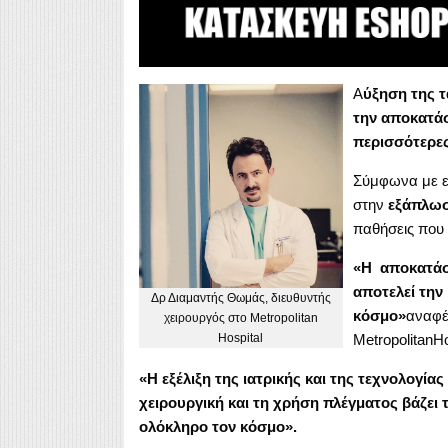
Α
ύξηση της τ
την αποκατά
περισσότερες
Σύμφωνα με επ
στην
εξάπλωσ
παθήσεις που 
«Η αποκατάστ
αποτελεί την
Δρ Διαμαντής Θωμάς, διευθυντής
κόσμο»
αναφέ
χειρουργός στο Metropolitan
Hospital
MetropolitanHo
«Η εξέλιξη της ιατρικής και της τεχνολογία
χειρουργική και τη χρήση πλέγματος βάζει 
ολόκληρο τον κόσμο».