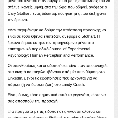
μόνο του κινητού ήταν συγκρίσιμο με τις επιπτώσεις του να
στέλνει κανείς μηνύματα την ώρα που οδηγεί, ανέφερε ο
Cary Stothart, ένας διδακτορικός φοιτητής που διεξήγαγε
την έρευνα.
«Δεν περιμέναμε να δούμε την απόσπαση προσοχής να
είναι σε τόσο υψηλά επίπεδα», ανέφερε ο Stothart. Η
έρευνα δημοσιεύτηκε τον προηγούμενο μήνα στο
επιστημονικό περιοδικό Journal of Experimental
Psychology: Human Perception and Performance.
Οι υπενθυμίσεις και οι ειδοποιήσεις είναι πάντοτε ανοιχτές
στα κινητά και περιλαμβάνουν από μία υπενθύμιση στο
LinkedIn, μέχρι τις ειδοποιήσεις που έρχονται για να
πάρετε (ή να δώσετε ζωή) στο candy Crash.
Είναι, όμως, τόσο σημαντικά αυτά τα γεγονότα, ώστε να
σας αποσπούν την προσοχή;
«Τα πράγματα με τις ειδοποιήσεις γίνονται ολοένα και
χειρότερα», ανέφερε ο Stothart, ο οποίος εξομολογήθηκε