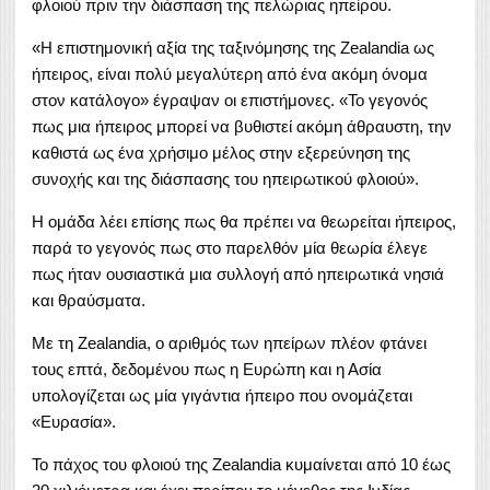
φλοιού πριν την διάσπαση της πελώριας ηπείρου.
«Η επιστημονική αξία της ταξινόμησης της Zealandia ως
ήπειρος, είναι πολύ μεγαλύτερη από ένα ακόμη όνομα
στον κατάλογο» έγραψαν οι επιστήμονες. «Το γεγονός
πως μια ήπειρος μπορεί να βυθιστεί ακόμη άθραυστη, την
καθιστά ως ένα χρήσιμο μέλος στην εξερεύνηση της
συνοχής και της διάσπασης του ηπειρωτικού φλοιού».
Η ομάδα λέει επίσης πως θα πρέπει να θεωρείται ήπειρος,
παρά το γεγονός πως στο παρελθόν μία θεωρία έλεγε
πως ήταν ουσιαστικά μια συλλογή από ηπειρωτικά νησιά
και θραύσματα.
Με τη Zealandia, ο αριθμός των ηπείρων πλέον φτάνει
τους επτά, δεδομένου πως η Ευρώπη και η Ασία
υπολογίζεται ως μία γιγάντια ήπειρο που ονομάζεται
«Ευρασία».
Το πάχος του φλοιού της Zealandia κυμαίνεται από 10 έως