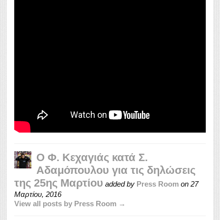
Ο Φ. Κεχαγιάς κατά Σ.
Αδαμόπουλου για τις δηλώσεις
της 25ης Μαρτίου
added by
Press Room
on
27
Μαρτίου, 2016
View all posts by Press Room →