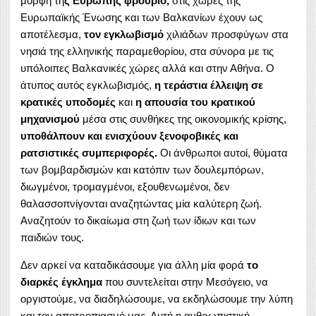
μορφή τη
ς Ευρώπης φρούριο,
στις χώρες της
Ευρωπαϊκής Ένωσης και των Βαλκανίων έχουν ως
αποτέλεσμα,
τον εγκλωβισμό
χιλιάδων προσφύγων στα
νησιά της ελληνικής παραμεθορίου, στα σύνορα με τις
υπόλοιπες Βαλκανικές χώρες αλλά και στην Αθήνα. Ο
άτυπος αυτός εγκλωβισμός,
η τεράστια έλλειψη σε
κρατικές υποδομές
και
η απουσία του κρατικού
μηχανισμού
μέσα στις συνθήκες της οικονομικής κρίσης,
υποθάλπουν και ενισχύουν ξενοφοβικές και
ρατσιστικές συμπεριφορές.
Οι άνθρωποι αυτοί, θύματα
των βομβαρδισμών και κατόπιν των δουλεμπόρων,
διωγμένοι, τρομαγμένοι, εξουθενωμένοι, δεν
θαλασσοπνίγονται αναζητώντας μία καλύτερη ζωή.
Αναζητούν το δικαίωμα στη ζωή των ίδιων και των
παιδιών τους.
Δεν αρκεί να καταδικάσουμε για άλλη μία φορά
το
διαρκές έγκλημα
που συντελείται στην Μεσόγειο, να
οργιστούμε, να διαδηλώσουμε, να εκδηλώσουμε την λύπη
και τον αποτροπιασμό μας. Αυτή η ανθρωπιστική