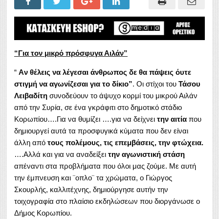
“Για τον μικρό πρόσφυγα Αιλάν”
“
Aν θέλεις να λέγεσαι άνθρωπος δε θα πάψεις όυτε
στιγμή να αγωνίζεσαι για το δίκιο”
. Οι στίχοι του
Τάσου
Λειβαδίτη
συνοδεύουν το άψυχο κορμί του μικρού Αιλάν
από την Συρία, σε ένα γκράφιτι στο δημοτικό στάδιο
Κορωπίου….Για να θυμίζει ….για να δείχνει
την αιτία
που
δημιουργεί αυτά τα προσφυγικά κύματα που δεν είναι
άλλη από
τους πολέμους, τις επεμβάσεις, την φτώχεια.
….Αλλά και για να αναδείξει
την αγωνιστική στάση
απέναντι στα προβλήματα που όλοι μας ζούμε. Με αυτή
την έμπνευση και ¨οπλο¨ τα χρώματα, ο Γιώργος
Σκουρλής, καλλιτέχνης, δημιούργησε αυτήν την
τοιχογραφία στο πλαίσιο εκδηλώσεων που διοργάνωσε ο
Δήμος Κορωπίου.