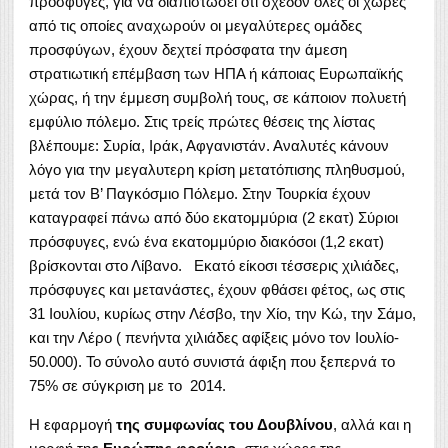
πρόσφυγες, για να διαπιστώσει ότι σχεδόν όλες οι χώρες
από τις οποίες αναχωρούν οι μεγαλύτερες ομάδες
προσφύγων, έχουν δεχτεί πρόσφατα την άμεση
στρατιωτική επέμβαση των ΗΠΑ ή κάποιας Ευρωπαϊκής
χώρας, ή την έμμεση συμβολή τους, σε κάποιον πολυετή
εμφύλιο πόλεμο. Στις τρείς πρώτες θέσεις της λίστας
βλέπουμε: Συρία, Ιράκ, Αφγανιστάν. Αναλυτές κάνουν
λόγο για την μεγαλυτερη κρίση μετατόπισης πληθυσμού,
μετά τον Β’ Παγκόσμιο Πόλεμο. Στην Τουρκία έχουν
καταγραφεί πάνω από δύο εκατομμύρια (2 εκατ) Σύριοι
πρόσφυγες, ενώ ένα εκατομμύριο διακόσοι (1,2 εκατ)
βρίσκονται στο Λίβανο. Εκατό είκοσι τέσσερις χιλιάδες,
πρόσφυγες και μετανάστες, έχουν φθάσει φέτος, ως στις
31 Ιουλίου, κυρίως στην Λέσβο, την Χίο, την Κώ, την Σάμο,
και την Λέρο ( πενήντα χιλιάδες αφίξεις μόνο τον Ιουλίο-
50.000). Το σύνολο αυτό συνιστά άφιξη που ξεπερνά το
75% σε σύγκριση με το 2014.
Η εφαρμογή
της συμφωνίας του Δουβλίνου
, αλλά και η