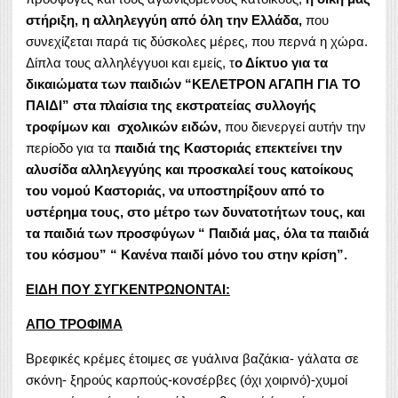
στήριξη, η αλληλεγγύη από όλη την Ελλάδα,
που
συνεχίζεται παρά τις δύσκολες μέρες, που περνά η χώρα.
Δίπλα τους αλληλέγγυοι και εμείς, τ
ο Δίκτυο για τα
δικαιώματα των παιδιών “ΚΕΛΕΤΡΟΝ ΑΓΑΠΗ ΓΙΑ ΤΟ
ΠΑΙΔΙ” στα πλαίσια της εκστρατείας συλλογής
τροφίμων και σχολικών ειδών,
που διενεργεί αυτήν την
περίοδο για τα
παιδιά της Καστοριάς
επεκτείνει την
αλυσίδα αλληλεγγύης και προσκαλεί τους κατοίκους
του νομού Καστοριάς,
να υποστηρίξουν από το
υστέρημα τους, στο μέτρο των δυνατοτήτων τους, και
τα παιδιά των προσφύγων “ Παιδιά μας, όλα τα παιδιά
του κόσμου” “ Κανένα παιδί μόνο του στην κρίση”.
ΕΙΔΗ ΠΟΥ ΣΥΓΚΕΝΤΡΩΝΟΝΤΑΙ:
AΠΟ ΤΡΟΦΙΜΑ
Βρεφικές κρέμες έτοιμες σε γυάλινα βαζάκια- γάλατα σε
σκόνη- ξηρούς καρπούς-κονσέρβες (όχι χοιρινό)-χυμοί