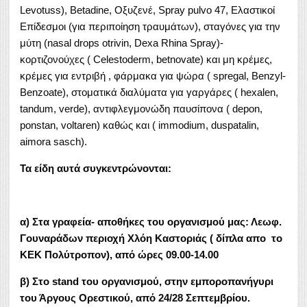
Levotuss), Betadine, Oξυζενέ, Spray pulvo 47, Eλαστικοί
Επίδεσμοι (για περιποίηση τραυμάτων), σταγόνες για την
μύτη (nasal drops otrivin, Dexa Rhina Spray)-
κορτιζονούχες ( Celestoderm, betnovate) και μη κρέμες,
κρέμες για εντριβή , φάρμακα για ψώρα ( spregal, Benzyl-
Benzoate), στοματικά διαλύματα για γαργάρες ( hexalen,
tandum, verde), αντιφλεγμονώδη παυσίπονα ( depon,
ponstan, voltaren) καθώς και ( immodium, duspatalin,
aimora sasch).
Τα είδη αυτά συγκεντρώνονται:
α) Στα γραφεία- αποθήκες του οργανισμού μας: Λεωφ.
Γουναράδων περιοχή Χλόη Καστοριάς ( δίπλα απο το
ΚΕΚ Πολύτροπον), από ώρες 09.00-14.00
β) Στο
stand του οργανισμού, στην εμποροπανήγυρι
του Άργους Ορεστικού, από 24/28 Σεπτεμβρίου.