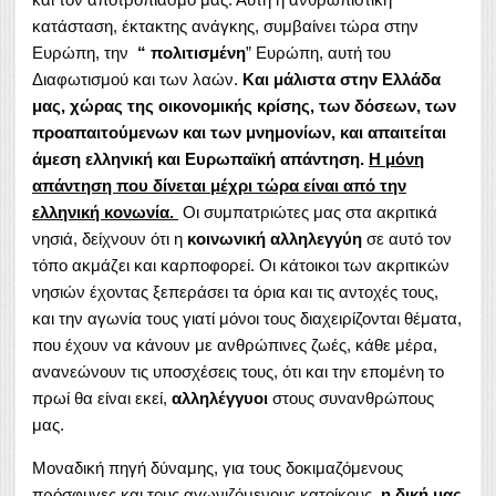
κατάσταση, έκτακτης ανάγκης, συμβαίνει τώρα στην
Ευρώπη, την
“ πολιτισμένη
” Ευρώπη, αυτή του
Διαφωτισμού και των λαών.
Και μάλιστα στην Ελλάδα
μας,
χώρας της οικονομικής κρίσης, των δόσεων, των
προαπαιτούμενων και των μνημονίων, και απαιτείται
άμεση ελληνική και Ευρωπαϊκή απάντηση.
Η μόνη
απάντηση που δίνεται μέχρι τώρα είναι από την
ελληνική κονωνία.
Οι συμπατριώτες μας στα ακριτικά
νησιά, δείχνουν ότι η
κοινωνική αλληλεγγύη
σε αυτό τον
τόπο ακμάζει και καρποφορεί. Οι κάτοικοι των ακριτικών
νησιών έχοντας ξεπεράσει τα όρια και τις αντοχές τους,
και την αγωνία τους γιατί μόνοι τους διαχειρίζονται θέματα,
που έχουν να κάνουν με ανθρώπινες ζωές, κάθε μέρα,
ανανεώνουν τις υποσχέσεις τους, ότι και την επομένη το
πρωί θα είναι εκεί,
αλληλέγγυοι
στους συνανθρώπους
μας.
Μοναδική πηγή δύναμης, για τους δοκιμαζόμενους
πρόσφυγες και τους αγωνιζόμενους κατοίκους,
η δική μας