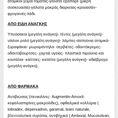
ατομικοί-χυμοί τομάτας-γάλατα εβαπορέ (μικρή
συσκευασία)-γάλατα μακράς διαρκείας-κρουασάν-
φρυγανιές-λάδι.
ΑΠΟ ΕΙΔΗ ΑΝΑΓΚΗΣ
Υπνόσακοι (μεγάλη ανάγκη)- τέντες (μεγάλη ανάγκη)-
νάιλον ρολό (μεγάλη ανάγκη)- λάμπες-σαπούνια ατομικά-
ξυραφάκια- μωρομάντηλα- σερβιέτες- οδοντόκρεμες-
οδοντόβουρτσες- χαρτιά υγείας- πλαστικά πιρούνια και
κουτάλια- κάλτσες- καπέλα (μεγάλη ανάγκη)- αδιάβροχα
(μεγάλη ανάγκη).
ΑΠΟ ΦΑΡΜΑΚΑ
Αντιβιώσεις (πενικιλίνες- Augmentin-Amoxil-
κεφαλοσπιρίνες-μακρολίδες), οφθαλμικά κολλύρια (
tobradex, dispersadron, garamat, tears naturale,
βλεννολυτικά συρόπια, αντιβηχικά ( Αmboral, Mucosolvan,