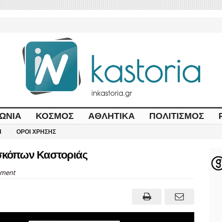
ΩΝΊΑ
ΚΌΣΜΟΣ
ΑΘΛΗΤΙΚΆ
ΠΟΛΙΤΙΣΜΌΣ
Η
ΌΡΟΙ ΧΡΉΣΗΣ
σκόπων Καστοριάς
ment