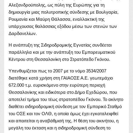
Αλεξανδρούπολης, ως πύλη της Ευρώπης για τη
δημιουργία μιας πολυτροπικής σύνδεσης με Βουλγαρία,
Ρουμανία και Μαύρη Θάλασσα, εναλλακτική της
υπάρχουσας θαλάσσιας εξόδου μέσω των στενών των
Δαρδανελίων.
Η ανάπτυξη της Σιδηροδρομικής Εγνατίας συνδέεται
παράλληλα και με την ανάπτυξη του Εμπορευματικού
Κέντρου στη Θεσσαλονίκη στο Στρατόπεδο Γκόνου.
Υπενθυμίζεται πως το 2007 με το νόμο 3534/2007
διατέθηκε κατά χρήση στη ΓΑΙΑΟΣΕ Α.Ε. γεωτεμάχιο
672.000 τ.μ. ευρισκόμενο στην ευρύτερη περιοχή
Θεσσαλονίκης και ειδικότερα στο Δήμο Εχεδώρου, που
αποτελεί τμήμα του τέως στρατοπέδου Γκόνου. Το ακίνητο
διαθέτει σιδηροδρομική σύνδεση με τον Εμπορικό Σταθμό
του ΟΣΕ και τον ΟΛΘ, η οποία όμως έχει εγκαταλειφθεί
και απαιτείται η αναβάθμισή της. Η θέση του ακινήτου, η
μεγάλη του έκταση και η σιδηροδρομική σύνδεση το