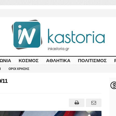
ΩΝΊΑ
ΚΌΣΜΟΣ
ΑΘΛΗΤΙΚΆ
ΠΟΛΙΤΙΣΜΌΣ
Η
ΌΡΟΙ ΧΡΉΣΗΣ
/11