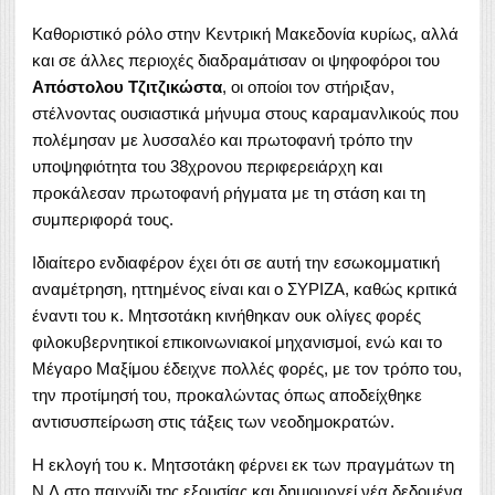
Καθοριστικό ρόλο στην Κεντρική Μακεδονία κυρίως, αλλά
και σε άλλες περιοχές διαδραμάτισαν οι ψηφοφόροι του
Απόστολου Τζιτζικώστα
, οι οποίοι τον στήριξαν,
στέλνοντας ουσιαστικά μήνυμα στους καραμανλικούς που
πολέμησαν με λυσσαλέο και πρωτοφανή τρόπο την
υποψηφιότητα του 38χρονου περιφερειάρχη και
προκάλεσαν πρωτοφανή ρήγματα με τη στάση και τη
συμπεριφορά τους.
Ιδιαίτερο ενδιαφέρον έχει ότι σε αυτή την εσωκομματική
αναμέτρηση, ηττημένος είναι και ο ΣΥΡΙΖΑ, καθώς κριτικά
έναντι του κ. Μητσοτάκη κινήθηκαν ουκ ολίγες φορές
φιλοκυβερνητικοί επικοινωνιακοί μηχανισμοί, ενώ και το
Μέγαρο Μαξίμου έδειχνε πολλές φορές, με τον τρόπο του,
την προτίμησή του, προκαλώντας όπως αποδείχθηκε
αντισυσπείρωση στις τάξεις των νεοδημοκρατών.
Η εκλογή του κ. Μητσοτάκη φέρνει εκ των πραγμάτων τη
Ν.Δ.στο παιχνίδι της εξουσίας και δημιουργεί νέα δεδομένα