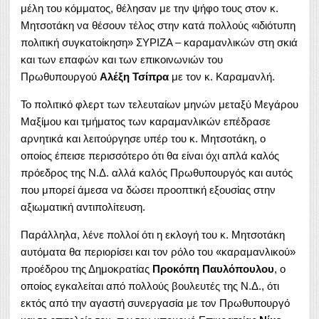
μέλη του κόμματος, θέλησαν με την ψήφο τους στον κ.
Μητσοτάκη να θέσουν τέλος στην κατά πολλούς «ιδιότυπη
πολιτική συγκατοίκηση» ΣΥΡΙΖΑ – καραμανλικών στη σκιά
και των επαφών και των επικοινωνιών του
Πρωθυπουργού
Αλέξη Τσίπρα
με τον κ. Καραμανλή.
Το πολιτικό φλερτ των τελευταίων μηνών μεταξύ Μεγάρου
Μαξίμου και τμήματος των καραμανλικών επέδρασε
αρνητικά και λειτούργησε υπέρ του κ. Μητσοτάκη, ο
οποίος έπεισε περισσότερο ότι θα είναι όχι απλά καλός
πρόεδρος της Ν.Δ. αλλά καλός Πρωθυπουργός και αυτός
που μπορεί άμεσα να δώσει προοπτική εξουσίας στην
αξιωματική αντιπολίτευση.
Παράλληλα, λένε πολλοί ότι η εκλογή του κ. Μητσοτάκη
αυτόματα θα περιορίσει και τον ρόλο του «καραμανλικού»
προέδρου της Δημοκρατίας
Προκόπη Παυλόπουλου
, ο
οποίος εγκαλείται από πολλούς βουλευτές της Ν.Δ., ότι
εκτός από την αγαστή συνεργασία με τον Πρωθυπουργό