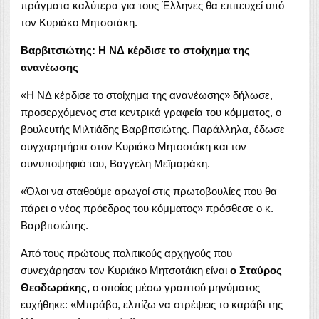
πράγματα καλύτερα για τους Έλληνες θα επιτευχεί υπό
τον Κυριάκο Μητσοτάκη.
Βαρβιτσιώτης: Η ΝΔ κέρδισε το στοίχημα της
ανανέωσης
«Η ΝΔ κέρδισε το στοίχημα της ανανέωσης» δήλωσε,
προσερχόμενος στα κεντρικά γραφεία του κόμματος, ο
βουλευτής Μιλτιάδης Βαρβιτσιώτης. Παράλληλα, έδωσε
συγχαρητήρια στον Κυριάκο Μητσοτάκη και τον
συνυποψήφιό του, Βαγγέλη Μεϊμαράκη.
«Όλοι να σταθούμε αρωγοί στις πρωτοβουλίες που θα
πάρει ο νέος πρόεδρος του κόμματος» πρόσθεσε ο κ.
Βαρβιτσιώτης.
Από τους πρώτους πολιτικούς αρχηγούς που
συνεχάρησαν τον Κυριάκο Μητσοτάκη είναι
ο Σταύρος
Θεοδωράκης,
ο οποίος μέσω γραπτού μηνύματος
ευχήθηκε: «Μπράβο, ελπίζω να στρέψεις το καράβι της