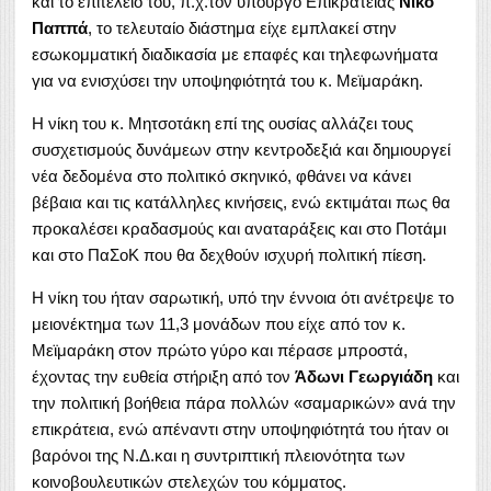
και το επιτελείο του, π.χ.τον υπουργό Επικρατείας
Νίκο
Παππά
, το τελευταίο διάστημα είχε εμπλακεί στην
εσωκομματική διαδικασία με επαφές και τηλεφωνήματα
για να ενισχύσει την υποψηφιότητά του κ. Μεϊμαράκη.
Η νίκη του κ. Μητσοτάκη επί της ουσίας αλλάζει τους
συσχετισμούς δυνάμεων στην κεντροδεξιά και δημιουργεί
νέα δεδομένα στο πολιτικό σκηνικό, φθάνει να κάνει
βέβαια και τις κατάλληλες κινήσεις, ενώ εκτιμάται πως θα
προκαλέσει κραδασμούς και αναταράξεις και στο Ποτάμι
και στο ΠαΣοΚ που θα δεχθούν ισχυρή πολιτική πίεση.
Η νίκη του ήταν σαρωτική, υπό την έννοια ότι ανέτρεψε το
μειονέκτημα των 11,3 μονάδων που είχε από τον κ.
Μεϊμαράκη στον πρώτο γύρο και πέρασε μπροστά,
έχοντας την ευθεία στήριξη από τον
Άδωνι Γεωργιάδη
και
την πολιτική βοήθεια πάρα πολλών «σαμαρικών» ανά την
επικράτεια, ενώ απέναντι στην υποψηφιότητά του ήταν οι
βαρόνοι της Ν.Δ.και η συντριπτική πλειονότητα των
κοινοβουλευτικών στελεχών του κόμματος.