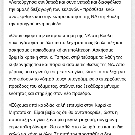
«Λειτούργησα συνθετικά και συναινετικά και διασφάλισα
την ομαλή διεξαγωγή των εκλογών» πρόσθεσε, ενώ
αναφέρθηκε και στην εκπροσώπηση της ΝΔ στη Βουλή
την προηγούμενη περίοδο.
«Όσον αφορά την εκπροσώπηση της ΝΔ στη Βουλή,
συνεργάστηκα με όλα τα στελέχη και τους βουλευτές και
ασκήσαμε εποικοδομητική αντιπολίτευση. Ασκήσαμε
δριμεία κριτική στον κ. Τσίπρα, στηλιτεύσαμε τα λάθη της
κυβέρνησής του και παρουσιάσαμε τις θέσεις της ΝΔ. Από
μέρους μου έγινε ό,τι έπρεπε να γίνει, ώστε τα στελέχη να
ανακτήσουν το γόητρό τους» υπογράμμισε ο απερχόμενος
πρόεδρος του κόμματος, στέλνοντας ξεκάθαρο μήνυμα
ενότητας και στήριξης στον νέο πρόεδρο.
«Εύχομαι από καρδιάς καλή επιτυχία στον Κυριάκο
Μητσοτάκη. Είμαι βέβαιος ότι θα ανταποκριθεί, ώστε η
παράταξη να γίνει ξανά μία μεγάλη ισχυρή, σύγχρονη
ευρωπαϊκή δύναμη. Θα σταθώ στο πλευρό του και το ίδιο
καλώ να κάνουν όλοι. Σε αυτή την προσπάθεια δεν