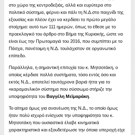
στο χώρο της κεντροδεξιάς, αλλά και ευρύτερα στο
πολιτικό σύστημα, φέρνει και πάλι τη Ν.Δ.στο παιχνίδι της
εξουσίας και πλέον έχει να κερδίσει το πρώτο μεγάλο
στοίχημα: αυτό των 111 ημερών, όπως το έθεσε με το
προεκλογικό του άρθρο στο Βήμα της Κυριακής, ώστε να
είναι έως την Πρωτομαγιά του 2016, που συμπίπτει με το
Πάσχα, πανέτοιμη η Ν.Δ. τουλάχιστον σε οργανωτικό
επίπεδο.
Παράλληλα, η σημαντική επιτυχία του κ. Μητσοτάκη, ο
οποίος κέρδισε πολλά συστήματα, τόσο εντός όσο και
εκτός Ν.Δ., αποτελεί ταυτόχρονα βαριά ήττα για το
«καραμανλικό» σύστημα που σύσσωμο στήριζε την
υποψηφιότητα του
Βαγγέλη Μεϊμαράκη
.
Το αίτημα όμως για ανανέωση της Ν.Δ., το οποίο όμως
ήταν πολύ ισχυρό ενίσχυσε την υποψηφιότητα του κ.
Μητσοτάκη που ουσιαστικά έλαβε κινηματικά
χαρακτηριστικά και εξουδετέρωσε την όποια υπεροχή είχε