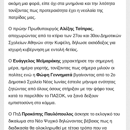
ακόμη μια φορά, είπε όχι στα μνημόνια και την λιτότητα
τονίζοντας πως προτεραιότητα έχει η νεολαία της
πατρίδας μας.
Ο πρώην Πρωθυπουργός
Αλέξης Τσίπρας
,
αποχωρώντας από το κτίριο των 27ου και 30ου Δημοτικών
Σχολείων Αθηνών στην Κυψέλη, δήλωσε αισιόδοξος για
ισχυρή κυβέρνηση με εντολή 4ετίας.
Ο
Ευάγγελος Μεϊμαράκης
χαρακτήρισε την σημερινή
μέρα, ημέρα γιορτής, τονίζοντας πως σήμερα μιλούν οι
πολίτες ενώ η
Φώφη Γεννηματά
βγαίνοντας από το 2ο
Δημοτικό Σχολείο Νέας Ιωνίας έστειλε μήνυμα ενότητας
ζητώντας από όλους όσους στήριξαν με την ψήφο τους
κατά το παρελθόν το ΠΑΣΟΚ, να ξανά δείξουν
εμπιστοσύνη στο κόμμα.
Ο ΠτΔ
Προκόπης Παυλόπουλος
άσκησε το εκλογικό του
δικαίωμα στο Νέο Ψυχικό δηλώνοντας βέβαιος πως η
διαδικασία θα ολοκληρωθεί με τέτοιο τρόπο που να