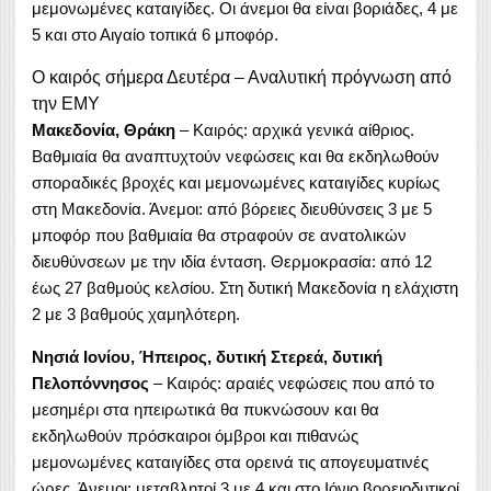
μεμονωμένες καταιγίδες. Οι άνεμοι θα είναι βοριάδες, 4 με
5 και στο Αιγαίο τοπικά 6 μποφόρ.
Ο καιρός σήμερα Δευτέρα – Αναλυτική πρόγνωση από
την ΕΜΥ
Μακεδονία, Θράκη
– Καιρός: αρχικά γενικά αίθριος.
Βαθμιαία θα αναπτυχτούν νεφώσεις και θα εκδηλωθούν
σποραδικές βροχές και μεμονωμένες καταιγίδες κυρίως
στη Μακεδονία. Άνεμοι: από βόρειες διευθύνσεις 3 με 5
μποφόρ που βαθμιαία θα στραφούν σε ανατολικών
διευθύνσεων με την ιδία ένταση. Θερμοκρασία: από 12
έως 27 βαθμούς κελσίου. Στη δυτική Μακεδονία η ελάχιστη
2 με 3 βαθμούς χαμηλότερη.
Νησιά Ιονίου, Ήπειρος, δυτική Στερεά, δυτική
Πελοπόννησος
– Καιρός: αραιές νεφώσεις που από το
μεσημέρι στα ηπειρωτικά θα πυκνώσουν και θα
εκδηλωθούν πρόσκαιροι όμβροι και πιθανώς
μεμονωμένες καταιγίδες στα ορεινά τις απογευματινές
ώρες. Άνεμοι: μεταβλητοί 3 με 4 και στο Ιόνιο βορειοδυτικοί