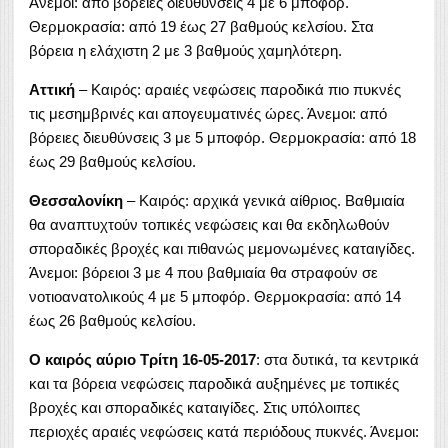
Άνεμοι: από βόρειες διευθύνσεις 4 με 6 μποφόρ.
Θερμοκρασία: από 19 έως 27 βαθμούς κελσίου. Στα
βόρεια η ελάχιστη 2 με 3 βαθμούς χαμηλότερη.
Αττική
– Καιρός: αραιές νεφώσεις παροδικά πιο πυκνές
τις μεσημβρινές και απογευματινές ώρες. Άνεμοι: από
βόρειες διευθύνσεις 3 με 5 μποφόρ. Θερμοκρασία: από 18
έως 29 βαθμούς κελσίου.
Θεσσαλονίκη
– Καιρός: αρχικά γενικά αίθριος. Βαθμιαία
θα αναπτυχτούν τοπικές νεφώσεις και θα εκδηλωθούν
σποραδικές βροχές και πιθανώς μεμονωμένες καταιγίδες.
Άνεμοι: βόρειοι 3 με 4 που βαθμιαία θα στραφούν σε
νοτιοανατολικούς 4 με 5 μποφόρ. Θερμοκρασία: από 14
έως 26 βαθμούς κελσίου.
Ο καιρός αύριο Τρίτη 16-05-2017
: στα δυτικά, τα κεντρικά
και τα βόρεια νεφώσεις παροδικά αυξημένες με τοπικές
βροχές και σποραδικές καταιγίδες. Στις υπόλοιπες
περιοχές αραιές νεφώσεις κατά περιόδους πυκνές. Άνεμοι: