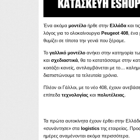
Ένα ακόμα
μοντέλο
ήρθε στην
Ελλάδα
και τι
λόγος για το ολοκαίνουργιο
Peugeot 408
, ένα
θυμίζει σε τίποτα την γενιά που ξέραμε.
Το
γαλλικό μοντέλο
ανήκει στην κατηγορία τ
και
σχεδιαστικά
, θα το κατατάσσαμε στην κα
κοιτάξει κανείς, αντιλαμβάνεται με το… καλη
διαπιστώνουμε τα τελευταία χρόνια.
Πλέον οι Γάλλοι, με το νέο 408, έχουν ανεβά
επίπεδα
τεχνολογίας
και
πολυτέλειας
.
Τα πρώτα αυτοκίνητα έχουν έρθει στην Ελλάδ
«συνάντησε» στα
logistics
της εταιρείας. Προ
ημέρες αναμένονται ακόμα περισσότερα.