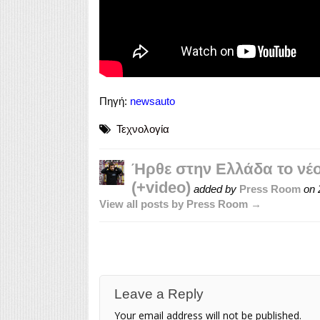
Πηγή:
newsauto
Τεχνολογία
Ήρθε στην Ελλάδα το νέο 
(+video)
added by
Press Room
on
View all posts by Press Room →
Leave a Reply
Your email address will not be published.