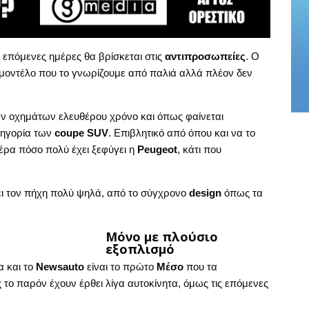
ς επόμενες ημέρες θα βρίσκεται στις
αντιπροσωπείες
. Ο
 μοντέλο που το γνωρίζουμε από παλιά αλλά πλέον δεν
ων οχημάτων ελευθέρου χρόνο και όπως φαίνεται
τηγορία των
coupe SUV
. Επιβλητικό από όπου και να το
μέρα πόσο πολύ έχει ξεφύγει η
Peugeot
, κάτι που
σει τον πήχη πολύ ψηλά, από το σύγχρονο
design
όπως τα
Μόνο με πλούσιο
εξοπλισμό
α και το
Newsauto
είναι το πρώτο
Μέσο
που τα
ς το παρόν έχουν έρθει λίγα αυτοκίνητα, όμως τις επόμενες