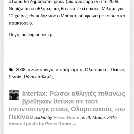
«Τώρα θα δημοσιοποιήσουν (μια αναφορά) για το 2008.
Νομίζω ότι οι αθλητές μας θα είναι εκεί επίσης. Μιλάμε για
12 χώρες εδώ» δήλωσε ο Μούτκο, σύμφωνα με το ρωσικό
πρακτορείο.
Πηγή: huffingtonpost.gr
2008
,
αντιντόπινγκ
,
ντοπάρισμπα
,
Ολυμπιακοί
,
Πεκίνο
,
Ρωσία
,
Ρώσοι αθλητές
Interfax: Ρώσοι αθλητές πιθανώς
βρέθηκαν θετικοί σε τεστ
αντιντόπινγκ στους Ολυμπιακούς του
Πεκίνου
added by
Press Room
on
20 Μαΐου, 2016
View all posts by Press Room →