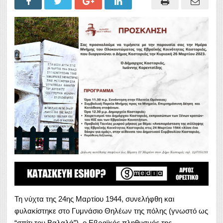
Τη νύχτα της 24ης Μαρτίου 1944, συνελήφθη και
φυλακίστηκε στο Γυμνάσιο Θηλέων της πόλης (γνωστό ως
“σπίτι του Βαλαλά”), ο Εβραϊκός πληθυσμός της