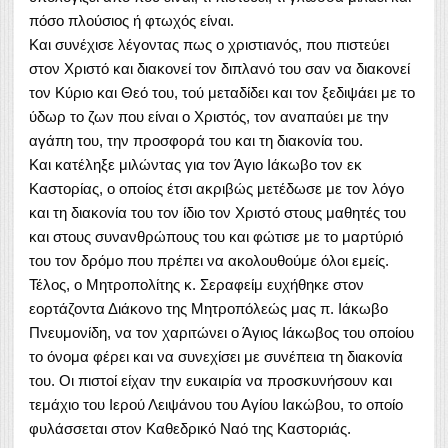
πόσο πλούσιος ή φτωχός είναι.
Και συνέχισε λέγοντας πως ο χριστιανός, που πιστεύει
στον Χριστό και διακονεί τον διπλανό του σαν να διακονεί
τον Κύριο και Θεό του, τού μεταδίδει και τον ξεδιψάει με το
ύδωρ το ζων που είναι ο Χριστός, τον αναπαύει με την
αγάπη του, την προσφορά του και τη διακονία του.
Και κατέληξε μιλώντας για τον Άγιο Ιάκωβο τον εκ
Καστορίας, ο οποίος έτσι ακριβώς μετέδωσε με τον λόγο
και τη διακονία του τον ίδιο τον Χριστό στους μαθητές του
και στους συνανθρώπους του και φώτισε με το μαρτύριό
του τον δρόμο που πρέπει να ακολουθούμε όλοι εμείς.
Τέλος, ο Μητροπολίτης κ. Σεραφείμ ευχήθηκε στον
εορτάζοντα Διάκονο της Μητροπόλεώς μας π. Ιάκωβο
Πνευμονίδη, να τον χαριτώνει ο Άγιος Ιάκωβος του οποίου
το όνομα φέρει και να συνεχίσει με συνέπεια τη διακονία
του. Οι πιστοί είχαν την ευκαιρία να προσκυνήσουν και
τεμάχιο του Ιερού Λειψάνου του Αγίου Ιακώβου, το οποίο
φυλάσσεται στον Καθεδρικό Ναό της Καστοριάς.