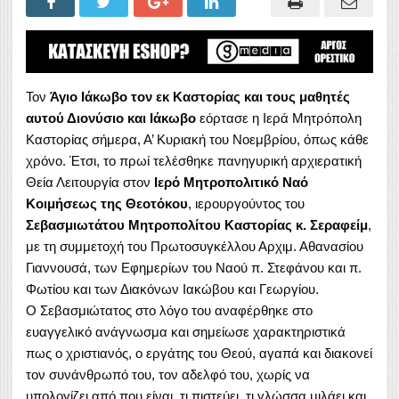
Τον
Άγιο Ιάκωβο τον εκ Καστορίας και τους μαθητές
αυτού Διονύσιο και Ιάκωβο
εόρτασε η Ιερά Μητρόπολη
Καστορίας σήμερα, Α’ Κυριακή του Νοεμβρίου, όπως κάθε
χρόνο. Έτσι, το πρωί τελέσθηκε πανηγυρική αρχιερατική
Θεία Λειτουργία στον
Ιερό Μητροπολιτικό Ναό
Κοιμήσεως της Θεοτόκου
, ιερουργούντος του
Σεβασμιωτάτου Μητροπολίτου Καστορίας κ. Σεραφείμ
,
με τη συμμετοχή του Πρωτοσυγκέλλου Αρχιμ. Αθανασίου
Γιαννουσά, των Εφημερίων του Ναού π. Στεφάνου και π.
Φωτίου και των Διακόνων Ιακώβου και Γεωργίου.
Ο Σεβασμιώτατος στο λόγο του αναφέρθηκε στο
ευαγγελικό ανάγνωσμα και σημείωσε χαρακτηριστικά
πως ο χριστιανός, ο εργάτης του Θεού, αγαπά και διακονεί
τον συνάνθρωπό του, τον αδελφό του, χωρίς να
υπολογίζει από που είναι, τι πιστεύει, τι γλώσσα μιλάει και