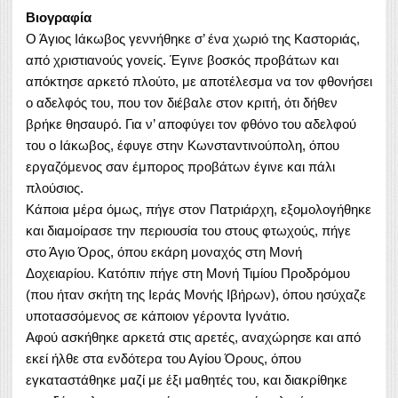
Βιογραφία
Ο Άγιος Ιάκωβος γεννήθηκε σ’ ένα χωριό της Καστοριάς,
από χριστιανούς γονείς. Έγινε βοσκός προβάτων και
απόκτησε αρκετό πλούτο, με αποτέλεσμα να τον φθονήσει
ο αδελφός του, που τον διέβαλε στον κριτή, ότι δήθεν
βρήκε θησαυρό. Για ν’ αποφύγει τον φθόνο του αδελφού
του ο Ιάκωβος, έφυγε στην Κωνσταντινούπολη, όπου
εργαζόμενος σαν έμπορος προβάτων έγινε και πάλι
πλούσιος.
Κάποια μέρα όμως, πήγε στον Πατριάρχη, εξομολογήθηκε
και διαμοίρασε την περιουσία του στους φτωχούς, πήγε
στο Άγιο Όρος, όπου εκάρη μοναχός στη Μονή
Δοχειαρίου. Κατόπιν πήγε στη Μονή Τιμίου Προδρόμου
(που ήταν σκήτη της Ιεράς Μονής Ιβήρων), όπου ησύχαζε
υποτασσόμενος σε κάποιον γέροντα Ιγνάτιο.
Αφού ασκήθηκε αρκετά στις αρετές, αναχώρησε και από
εκεί ήλθε στα ενδότερα του Αγίου Όρους, όπου
εγκαταστάθηκε μαζί με έξι μαθητές του, και διακρίθηκε