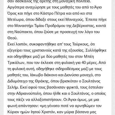
σαν δάσκαλος της αρετής στη μοναχική πολιτεία.
Αργότερα αναχώρησε με τους μαθητές του από το Άγιο
Όρος και πήγε στο Κάστρο Πέτρα και από κει στα
Μετέωρα, όπου δίδαξε στους εκεί Μοναχούς. Έπειτα πήγε
στο Μοναστήρι Τιμίου Προδρόμου της Δεβέρκιστας, κοντά
στη Ναύπακτο, όπου ζούσε με προσευχή τον λόγο του
Θεού.
Εκεί λοιπόν, συκοφαντήθηκε απ’ τους Τούρκους, ότι
εξεγείρει τους χριστιανούς κατά της εξουσίας. Συλλήφθηκε
και οδηγήθηκε μαζί με δύο μαθητές του στον Μπέη
Τρικάλων, που τον έκλεισε στη φυλακή για 40 μέρες. Από
τη φυλακή αυτή, οδηγήθηκε σιδηροδέσμιος μαζί με τους
μαθητές του, Ιάκωβο διάκονο και Διονύσιο μοναχό, στο
Διδυμότειχο της Θράκης, όπου βρισκόταν ο Σουλτάνος
Σελήμ. Εκεί αφού τους βασάνισαν φρικτά, τους έστειλαν
στην Αδριανούπολη, όπου ήλθε και ο Σουλτάνος, ο οποίος
τους πίεζε να αλλαξοπιστήσουν. Οι Άγιοι όμως, με μια
φωνή απάντησαν: «μη γένοιτο ποτέ να αρνηθώμεν τον
Κύριον ημών Ιησού Χριστόν, καν μύρια βάσανα μας