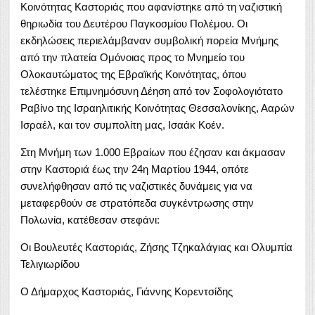
Κοινότητας Καστοριάς που αφανίστηκε από τη ναζιστική
θηριωδία του Δευτέρου Παγκοσμίου Πολέμου. Οι
εκδηλώσεις περιελάμβαναν συμβολική πορεία Μνήμης
από την πλατεία Ομόνοιας προς το Μνημείο του
Ολοκαυτώματος της Εβραϊκής Κοινότητας, όπου
τελέστηκε Επιμνημόσυνη Δέηση από τον Σοφολογιότατο
Ραβίνο της Ισραηλιτικής Κοινότητας Θεσσαλονίκης, Ααρών
Ισραέλ, και τον συμπολίτη μας, Ισαάκ Κοέν.
Στη Μνήμη των 1.000 Εβραίων που έζησαν και άκμασαν
στην Καστοριά έως την 24η Μαρτίου 1944, οπότε
συνελήφθησαν από τις ναζιστικές δυνάμεις για να
μεταφερθούν σε στρατόπεδα συγκέντρωσης στην
Πολωνία, κατέθεσαν στεφάνι:
Οι Βουλευτές Καστοριάς, Ζήσης Τζηκαλάγιας και Ολυμπία
Τελιγιωρίδου
Ο Δήμαρχος Καστοριάς, Γιάννης Κορεντσίδης