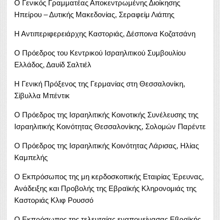
Ο Γενικός Γραμματέας Αποκεντρωμένης Διοίκησης
Ηπείρου – Δυτικής Μακεδονίας, Σεραφείμ Λιάπης
Η Αντιπεριφερειάρχης Καστοριάς, Δέσποινα Κοζατσάνη
Ο Πρόεδρος του Κεντρικού Ισραηλιτικού Συμβουλίου
Ελλάδος, Δαυίδ Σαλτιέλ
Η Γενική Πρόξενος της Γερμανίας στη Θεσσαλονίκη,
Σίβυλλα Μπέντικ
Ο Πρόεδρος της Ισραηλιτικής Κοινοτικής Συνέλευσης της
Ισραηλιτικής Κοινότητας Θεσσαλονίκης, Σολομών Παρέντε
Ο Πρόεδρος της Ισραηλιτικής Κοινότητας Λάρισας, Ηλίας
Καμπελής
Ο Εκπρόσωπος της μη κερδοσκοπικής Εταιρίας Έρευνας,
Ανάδειξης και Προβολής της Εβραϊκής Κληρονομιάς της
Καστοριάς Κλιφ Ρουσσό
Ο Εκπρόσωπος της τελευταίας εναπομείνασας Εβραϊκής