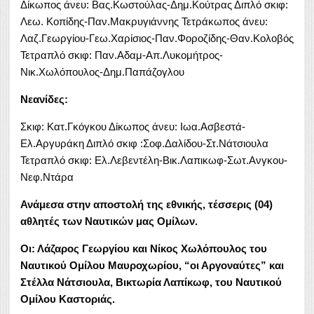
Δίκωπος άνευ: Βας.Κωστούλας-Δημ.Κούτρας Διπλό σκιφ:
Λεω. Κοπίδης-Παν.Μακρυγιάννης Τετράκωπος άνευ:
Λαζ.Γεωργίου-Γεω.Χαρίσιος-Παν.Φοροζίδης-Θαν.Κολοβός
Τετραπλό σκιφ: Παν.Αδαμ-Απ.Λυκομήτρος-
Νικ.Χωλόπουλος-Δημ.Παπάζογλου
Νεανίδες:
Σκιφ: Κατ.Γκόγκου Δίκωπος άνευ: Ιωα.Ασβεστά-
Ελ.Αργυράκη Διπλό σκιφ :Σοφ.Δαλίδου-Στ.Νάτσιουλα
Τετραπλό σκιφ: Ελ.Λεβεντέλη-Βικ.Λαπικωφ-Σωτ.Ανγκου-
Νεφ.Ντάρα
Ανάμεσα στην αποστολή της εθνικής, τέσσερις (04)
αθλητές των Ναυτικών μας Ομίλων.
Οι: Λάζαρος Γεωργίου και Νίκος Χωλόπουλος του
Ναυτικού Ομίλου Μαυροχωρίου, “οι Αργοναύτες” και
Στέλλα Νάτσιουλα, Βικτωρία Λαπίκωφ, του Ναυτικού
Ομίλου Καστοριάς.