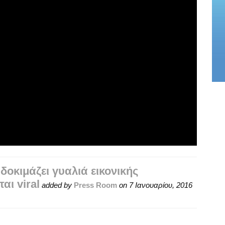
δοκιμάζει γυαλιά εικονικής
αι viral
added by
Press Room
on
7 Ιανουαρίου, 2016