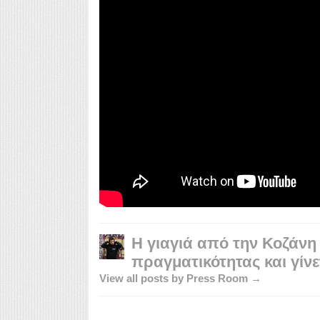
Η γιαγιά από την Κοζάνη 
πραγματικότητας και γίνετ
View all posts by Press Room →