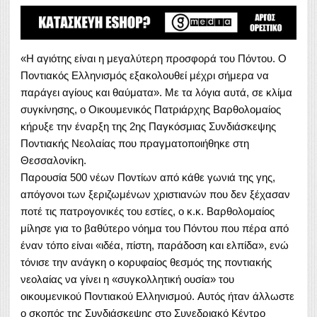
«Η αγιότης είναι η μεγαλύτερη προσφορά του Πόντου. Ο
Ποντιακός Ελληνισμός εξακολουθεί μέχρι σήμερα να
παράγει αγίους και θαύματα». Με τα λόγια αυτά, σε κλίμα
συγκίνησης, ο Οικουμενικός Πατριάρχης Βαρθολομαίος
κήρυξε την έναρξη της 2ης Παγκόσμιας Συνδιάσκεψης
Ποντιακής Νεολαίας που πραγματοποιήθηκε στη
Θεσσαλονίκη.
Παρουσία 500 νέων Ποντίων από κάθε γωνιά της γης,
απόγονοι των ξεριζωμένων χριστιανών που δεν ξέχασαν
ποτέ τις πατρογονικές του εστίες, ο κ.κ. Βαρθολομαίος
μίλησε για το βαθύτερο νόημα του Πόντου που πέρα από
έναν τόπο είναι «ιδέα, πίστη, παράδοση και ελπίδα», ενώ
τόνισε την ανάγκη ο κορυφαίος θεσμός της ποντιακής
νεολαίας να γίνει η «συγκολλητική ουσία» του
οικουμενικού Ποντιακού Ελληνισμού. Αυτός ήταν άλλωστε
ο σκοπός της Συνδιάσκεψης στο Συνεδριακό Κέντρο