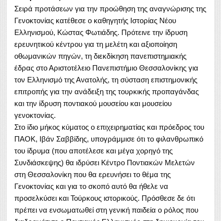
Σειρά προτάσεων για την προώθηση της αναγνώρισης της
Γενοκτονίας κατέθεσε ο καθηγητής Ιστορίας Νέου
Ελληνισμού, Κώστας Φωτιάδης. Πρότεινε την ίδρυση
ερευνητικού κέντρου για τη μελέτη και αξιοποίηση
οθωμανικών πηγών, τη διεκδίκηση πανεπιστημιακής
έδρας στο Αριστοτέλειο Πανεπιστήμιο Θεσσαλονίκης για
τον Ελληνισμό της Ανατολής, τη σύσταση επιστημονικής
επιτροπής για την ανάδειξη της τουρκικής προπαγάνδας
και την ίδρυση ποντιακού μουσείου και μουσείου
γενοκτονίας.
Στο ίδιο μήκος κύματος ο επιχειρηματίας και πρόεδρος του
ΠΑΟΚ, Ιβάν Σαββίδης, υπογράμμισε ότι το φιλανθρωπικό
του ίδρυμα (που αποτέλεσε και μέγα χορηγό της
Συνδιάσκεψης) θα ιδρύσει Κέντρο Ποντιακών Μελετών
στη Θεσσαλονίκη που θα ερευνήσει το θέμα της
Γενοκτονίας και για το σκοπό αυτό θα ήθελε να
προσελκύσει και Τούρκους ιστορικούς. Πρόσθεσε δε ότι
πρέπει να ενσωματωθεί στη γενική παιδεία ο ρόλος που