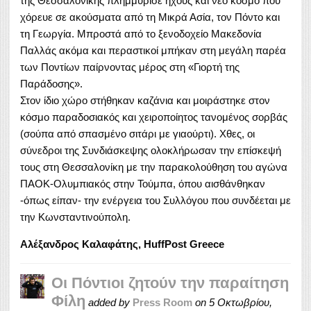
της Θεσσαλονίκης πλημμύρισε ήχους και νέο κόσμο που
χόρευε σε ακούσματα από τη Μικρά Ασία, τον Πόντο και
τη Γεωργία. Μπροστά από το ξενοδοχείο Μακεδονία
Παλλάς ακόμα και περαστικοί μπήκαν στη μεγάλη παρέα
των Ποντίων παίρνοντας μέρος στη «Γιορτή της
Παράδοσης».
Στον ίδιο χώρο στήθηκαν καζάνια και μοιράστηκε στον
κόσμο παραδοσιακός και χειροποίητος τανομένος σορβάς
(σούπα από σπασμένο σιτάρι με γιαούρτι). Χθες, οι
σύνεδροι της Συνδιάσκεψης ολοκλήρωσαν την επίσκεψή
τους στη Θεσσαλονίκη με την παρακολούθηση του αγώνα
ΠΑΟΚ-Ολυμπιακός στην Τούμπα, όπου αισθάνθηκαν
-όπως είπαν- την ενέργεια του Συλλόγου που συνδέεται με
την Κωνσταντινούπολη.
Αλέξανδρος Καλαφάτης, HuffPost Greece
Οι Πόντιοι ζητούν την παραίτηση
Φίλη
added by
Press Room
on
5 Οκτωβρίου,