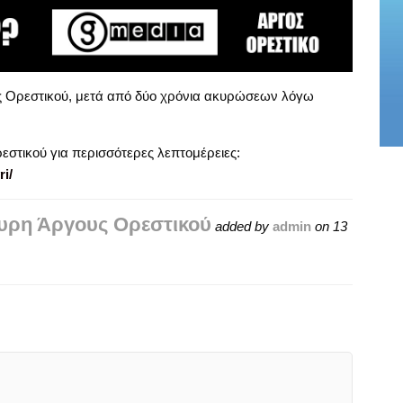
ς Ορεστικού, μετά από δύο χρόνια ακυρώσεων λόγω
εστικού για περισσότερες λεπτομέρειες:
i/
υρη Άργους Ορεστικού
added by
admin
on
13