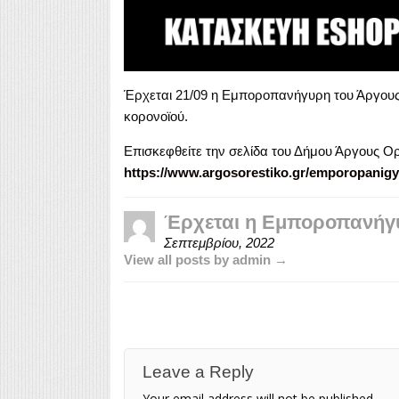
Έρχεται 21/09 η Εμποροπανήγυρη του Άργου
κορονοϊού.
Επισκεφθείτε την σελίδα του Δήμου Άργους Ορ
https://www.argosorestiko.gr/emporopanigyr
Έρχεται η Εμποροπανήγ
Σεπτεμβρίου, 2022
View all posts by admin →
Leave a Reply
Your email address will not be published.