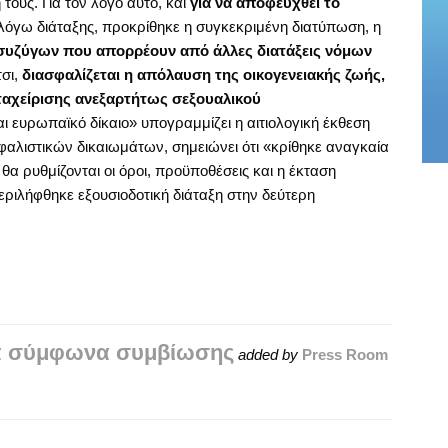
τους. Για τον λόγο αυτό, και
για να αποφευχθεί το
λόγω διάταξης, προκρίθηκε η συγκεκριμένη διατύπωση, η
συζύγων που απορρέουν από άλλες διατάξεις νόμων
τσι,
διασφαλίζεται η απόλαυση της οικογενειακής ζωής,
ταχείρισης
ανεξαρτήτως σεξουαλικού
αι ευρωπαϊκό δίκαιο» υπογραμμίζει η αιτιολογική έκθεση
φαλιστικών δικαιωμάτων, σημειώνει ότι «κρίθηκε αναγκαία
θα ρυθμίζονται οι όροι, προϋποθέσεις και η έκταση
ριλήφθηκε εξουσιοδοτική διάταξη στην δεύτερη
τα σύμφωνα συμβίωσης
added by
Press Room