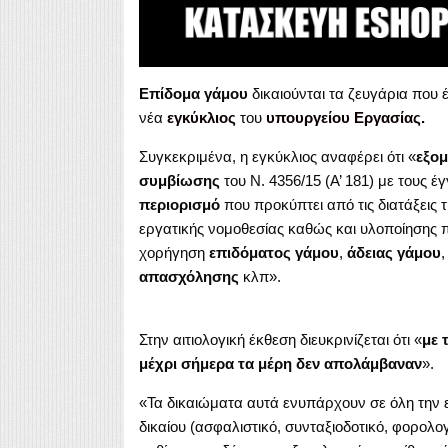
Επίδομα γάμου
δικαιούνται τα ζευγάρια που
νέα
εγκύκλιος
του
υπουργείου Εργασίας.
Συγκεκριμένα, η εγκύκλιος αναφέρει ότι «
εξομ
συμβίωσης
του Ν. 4356/15 (Α’ 181) με τους 
περιορισμό
που προκύπτει από τις διατάξεις τ
εργατικής νομοθεσίας καθώς και υλοποίησης 
χορήγηση
επιδόματος γάμου
,
άδειας γάμου
απασχόλησης
κλπ».
Στην αιτιολογική έκθεση διευκρινίζεται ότι «
με 
μέχρι σήμερα τα μέρη δεν απολάμβαναν
».
«Τα δικαιώματα αυτά ενυπάρχουν σε όλη την 
δικαίου (ασφαλιστικό, συνταξιοδοτικό, φορολο