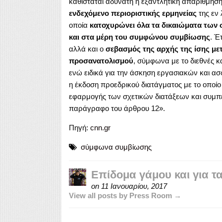
καθίσταται αδύνατη η εξαντλητική απαρίθμησή 
ενδεχόμενο περιοριστικής ερμηνείας
της εν 
οποία
κατοχυρώνει όλα τα δικαιώματα των 
και στα μέρη του συμφώνου συμβίωσης
. Έ
αλλά και ο
σεβασμός της αρχής της ίσης με
προσανατολισμού
, σύμφωνα με το διεθνές κ
ενώ ειδικά για την άσκηση εργασιακών και ασ
η έκδοση προεδρικού διατάγματος με το οποίο 
εφαρμογής των σχετικών διατάξεων και συμπε
παράγραφο του άρθρου 12».
Πηγή:
cnn.gr
σύμφωνα συμβίωσης
Επίδομα γάμου και για 
on
11 Ιανουαρίου, 2017
View all posts by Press Room →