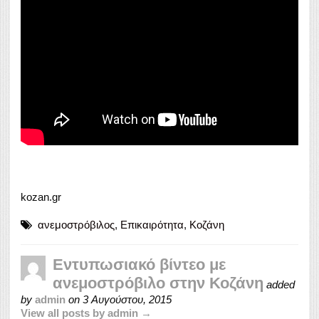
kozan.gr
ανεμοστρόβιλος
,
Επικαιρότητα
,
Κοζάνη
Εντυπωσιακό βίντεο με
ανεμοστρόβιλο στην Κοζάνη
added
by
admin
on
3 Αυγούστου, 2015
View all posts by admin →