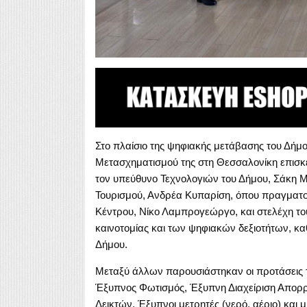
Στο πλαίσιο της ψηφιακής μετάβασης του Δήμο
Μετασχηματισμού της στη Θεσσαλονίκη επισκέ
τον υπεύθυνο Τεχνολογιών του Δήμου, Σάκη Μ
Τουρισμού, Ανδρέα Κυπαρίση, όπου πραγματο
Κέντρου, Νίκο Λαμπρογεώργο, και στελέχη το
καινοτομίας και των ψηφιακών δεξιοτήτων, κ
Δήμου.
Μεταξύ άλλων παρουσιάστηκαν οι προτάσεις τ
Έξυπνος Φωτισμός, Έξυπνη Διαχείριση Απορ
Δεικτών, Έξυπνοι μετρητές (νερό, αέριο) και 