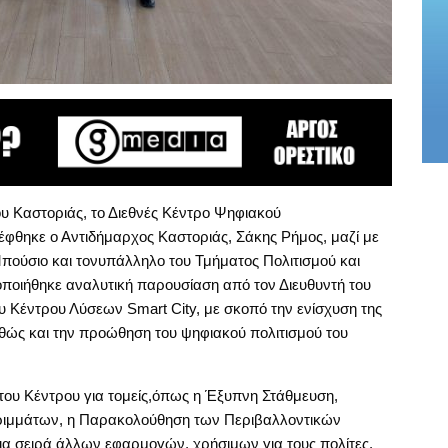
υ Καστοριάς, το Διεθνές Κέντρο Ψηφιακού
φθηκε ο Αντιδήμαρχος Καστοριάς, Σάκης Ρήμος, μαζί με
πούσιο και τονυπάλληλο του Τμήματος Πολιτισμού και
ποιήθηκε αναλυτική παρουσίαση από τον Διευθυντή του
υ Κέντρου Λύσεων Smart City, με σκοπό την ενίσχυση της
αθώς και την προώθηση του ψηφιακού πολιτισμού του
ου Κέντρου για τομείς,όπως η Έξυπνη Στάθμευση,
ριμμάτων, η Παρακολούθηση των Περιβαλλοντικών
μια σειρά άλλων εφαρμογών, χρήσιμων για τους πολίτες.