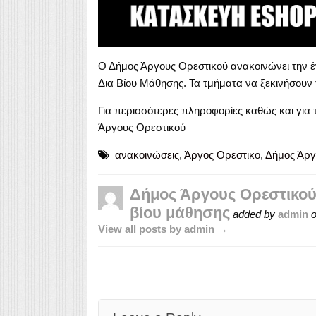
Ο Δήμος Άργους Ορεστικού ανακοινώνει την 
Δια Βίου Μάθησης. Τα τμήματα να ξεκινήσουν 
Για περισσότερες πληροφορίες καθώς και για 
Άργους Ορεστικού
ανακοινώσεις
,
Άργος Ορεστικο
,
Δήμος Άργ
Δήμος Άργους Ορεστικού
βίου μάθησης
added by
admin
View all posts by admin →