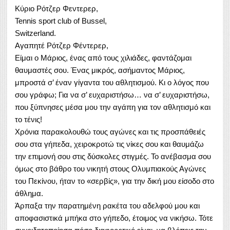
Κύριο Ρότζερ Φεντερερ,
Tennis sport club of Bussel,
Switzerland.
Αγαπητέ Ρότζερ Φέντερερ,
Είμαι ο Μάριος, ένας από τους χιλιάδες, φαντάζομαι
θαυμαστές σου. Ένας μικρός, ασήμαντος Μάριος,
μπροστά σ’ έναν γίγαντα του αθλητισμού. Κι ο λόγος που
σου γράφω; Για να σ’ ευχαριστήσω… να σ’ ευχαριστήσω,
που ξύπνησες μέσα μου την αγάπη για τον αθλητισμό και
το τένις!
Χρόνια παρακολουθώ τους αγώνες και τις προσπάθειές
σου στα γήπεδα, χειροκροτώ τις νίκες σου και θαυμάζω
την επιμονή σου στις δύσκολες στιγμές. Το ανέβασμα σου
όμως στο βάθρο του νικητή στους Ολυμπιακούς Αγώνες
του Πεκίνου, ήταν το «σερβίς», για την δική μου είσοδο στο
άθλημα.
Άρπαξα την παρατημένη ρακέτα του αδελφού μου και
αποφασιστικά μπήκα στο γήπεδο, έτοιμος να νικήσω. Τότε