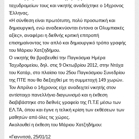
ταχυδρομείων τους και νικητής αναδείχτηκε ο 14χρονος
Έλληνας.
«Η σύνθεση είναι πρωτότυπη, πολύ προσωπική και
δημιουργική, ενώ αναδεικνύονται έντονα οι Ολυμπιακές
αξίες», αναφέρει η διεθνής κριτική επιτροπή
επισημαίνοντας τον απλό και δημιουργικό τρόπο γραφής
του Μάριου Χατζηδήμου.
Ο νικητής θα βραβευθεί την Παγκόσμια Ημέρα
Ταχυδρομείου, δηλ. στις 9 Οκτωβρίου 2012, στην Ντόχα
του Κατάρ, στο πλαίσιο του 25ου Παγκόσμιου Συνεδρίου
της ΠΤΕ που θα διεξαχθεί με τη συμμετοχή 149 χωρών.
Τον Απρίλιο ο 14χρονος είχε αναδειχτεί νικητής στον
αντίστοιχο πανελλήνιο διαγωνισμό και η έκθεση
διαβιβάστηκε στο διεθνές γραφείο της Π.Τ.Ε μέσω των
ΕΛ.ΤΑ, όπου και έγινε η τελική κρίση των εκθέσεων των
μαθητών από όλες τις χώρες.
Ακολουθεί η έκθεση του Μάριου Χατζηδήμου:
«Γιαννιτσά, 25/01/12