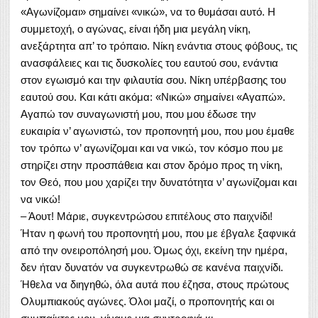
«Αγωνίζομαι» σημαίνει «νικώ», να το θυμάσαι αυτό. Η
συμμετοχή, ο αγώνας, είναι ήδη μια μεγάλη νίκη,
ανεξάρτητα απ’ το τρόπαιο. Νίκη ενάντια στους φόβους, τις
ανασφάλειες και τις δυσκολίες του εαυτού σου, ενάντια
στον εγωισμό και την φιλαυτία σου. Νίκη υπέρβασης του
εαυτού σου. Και κάτι ακόμα: «Νικώ» σημαίνει «Αγαπώ».
Αγαπώ τον συναγωνιστή μου, που μου έδωσε την
ευκαιρία ν’ αγωνιστώ, τον προπονητή μου, που μου έμαθε
τον τρόπω ν’ αγωνίζομαι και να νικώ, τον κόσμο που με
στηρίζει στην προσπάθεια και στον δρόμο προς τη νίκη,
τον Θεό, που μου χαρίζει την δυνατότητα ν’ αγωνίζομαι και
να νικώ!
– Άουτ! Μάριε, συγκεντρώσου επιτέλους στο παιχνίδι!
Ήταν η φωνή του προπονητή μου, που με έβγαλε ξαφνικά
από την ονειροπόλησή μου. Όμως όχι, εκείνη την ημέρα,
δεν ήταν δυνατόν να συγκεντρωθώ σε κανένα παιχνίδι.
Ήθελα να διηγηθώ, όλα αυτά που έζησα, στους πρώτους
Ολυμπιακούς αγώνες. Όλοι μαζί, ο προπονητής και οι