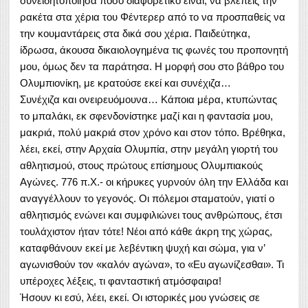
συνειδητοποίησα πόσο διαφορετικό είναι, να βλέπεις την
ρακέτα στα χέρια του Φέντερερ από το να προσπαθείς να
την κουμαντάρεις στα δικά σου χέρια. Παιδεύτηκα,
ίδρωσα, άκουσα δικαιολογημένα τις φωνές του προπονητή
μου, όμως δεν τα παράτησα. Η μορφή σου στο βάθρο του
Ολυμπιονίκη, με κρατούσε εκεί και συνέχιζα…
Συνέχιζα και ονειρευόμουνα… Κάποια μέρα, κτυπώντας
το μπαλάκι, εκ σφενδονίστηκε μαζί και η φαντασία μου,
μακριά, πολύ μακριά στον χρόνο και στον τόπο. Βρέθηκα,
λέει, εκεί, στην Αρχαία Ολυμπία, στην μεγάλη γιορτή του
αθλητισμού, στους πρώτους επίσημους Ολυμπιακούς
Αγώνες. 776 π.Χ.- οι κήρυκες γυρνούν όλη την Ελλάδα και
αναγγέλλουν το γεγονός. Οι πόλεμοι σταματούν, γιατί ο
αθλητισμός ενώνει και συμφιλιώνει τους ανθρώπους, έτσι
τουλάχιστον ήταν τότε! Νέοι από κάθε άκρη της χώρας,
καταφθάνουν εκεί με λεβέντικη ψυχή και σώμα, για ν’
αγωνισθούν τον «καλόν αγώνα», το «Ευ αγωνίζεσθαι». Τι
υπέροχες λέξεις, τι φανταστική ατμόσφαιρα!
Ήσουν κι εσύ, λέει, εκεί. Οι ιστορικές μου γνώσεις σε