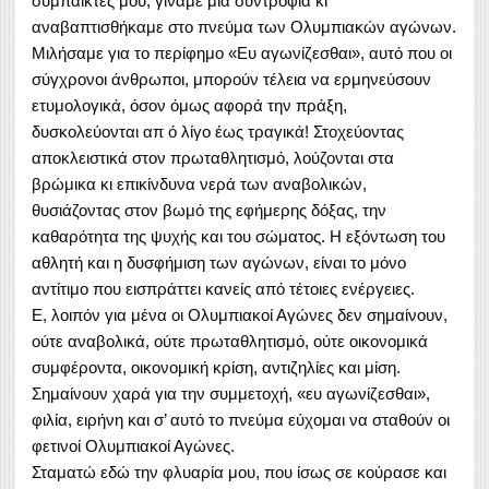
συμπαίκτες μου, γίναμε μια συντροφιά κι
αναβαπτισθήκαμε στο πνεύμα των Ολυμπιακών αγώνων.
Μιλήσαμε για το περίφημο «Ευ αγωνίζεσθαι», αυτό που οι
σύγχρονοι άνθρωποι, μπορούν τέλεια να ερμηνεύσουν
ετυμολογικά, όσον όμως αφορά την πράξη,
δυσκολεύονται απ ό λίγο έως τραγικά! Στοχεύοντας
αποκλειστικά στον πρωταθλητισμό, λούζονται στα
βρώμικα κι επικίνδυνα νερά των αναβολικών,
θυσιάζοντας στον βωμό της εφήμερης δόξας, την
καθαρότητα της ψυχής και του σώματος. Η εξόντωση του
αθλητή και η δυσφήμιση των αγώνων, είναι το μόνο
αντίτιμο που εισπράττει κανείς από τέτοιες ενέργειες.
Ε, λοιπόν για μένα οι Ολυμπιακοί Αγώνες δεν σημαίνουν,
ούτε αναβολικά, ούτε πρωταθλητισμό, ούτε οικονομικά
συμφέροντα, οικονομική κρίση, αντιζηλίες και μίση.
Σημαίνουν χαρά για την συμμετοχή, «ευ αγωνίζεσθαι»,
φιλία, ειρήνη και σ’ αυτό το πνεύμα εύχομαι να σταθούν οι
φετινοί Ολυμπιακοί Αγώνες.
Σταματώ εδώ την φλυαρία μου, που ίσως σε κούρασε και