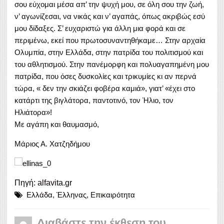
σου εύχομαι μέσα απ’ την ψυχή μου, σε όλη σου την ζωή,
ν’ αγωνίζεσαι, να νικάς και ν’ αγαπάς, όπως ακριβώς εσύ
μου δίδαξες. Σ’ ευχαριστώ για άλλη μια φορά και σε
περιμένω, εκεί που πρωτοσυναντηθήκαμε… Στην αρχαία
Ολυμπία, στην Ελλάδα, στην πατρίδα του πολιτισμού και
του αθλητισμού. Στην πανέμορφη και πολυαγαπημένη μου
πατρίδα, που όσες δυσκολίες και τρικυμίες κι αν περνά
τώρα, « δεν την σκιάζει φοβέρα καμιά», γιατ’ «έχει στο
κατάρτι της βιγλάτορα, παντοτινό, τον Ήλιο, τον
Ηλιάτορα»!
Με αγάπη και θαυμασμό,
Μάριος Α. Χατζηδήμου
Πηγή: alfavita.gr
Ελλάδα
,
Έλληνας
,
Επικαιρότητα
Διαβάστε την έκθεση του