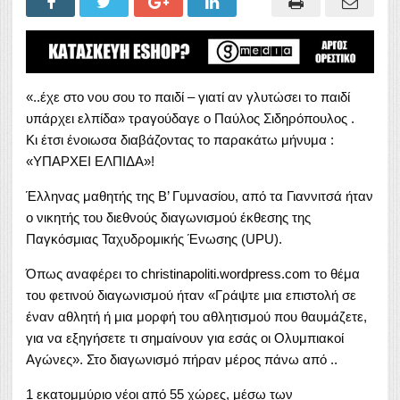
«..έχε στο νου σου το παιδί – γιατί αν γλυτώσει το παιδί
υπάρχει ελπίδα» τραγούδαγε ο Παύλος Σιδηρόπουλος .
Κι έτσι ένοιωσα διαβάζοντας το παρακάτω μήνυμα :
«ΥΠΑΡΧΕΙ ΕΛΠΙΔΑ»!
Έλληνας μαθητής της Β’ Γυμνασίου, από τα Γιαννιτσά ήταν
ο νικητής του διεθνούς διαγωνισμού έκθεσης της
Παγκόσμιας Ταχυδρομικής Ένωσης (UPU).
Όπως αναφέρει το
christinapoliti.wordpress.com
το θέμα
του φετινού διαγωνισμού ήταν «Γράψτε μια επιστολή σε
έναν αθλητή ή μια μορφή του αθλητισμού που θαυμάζετε,
για να εξηγήσετε τι σημαίνουν για εσάς οι Ολυμπιακοί
Αγώνες». Στο διαγωνισμό πήραν μέρος πάνω από ..
1 εκατομμύριο νέοι από 55 χώρες, μέσω των