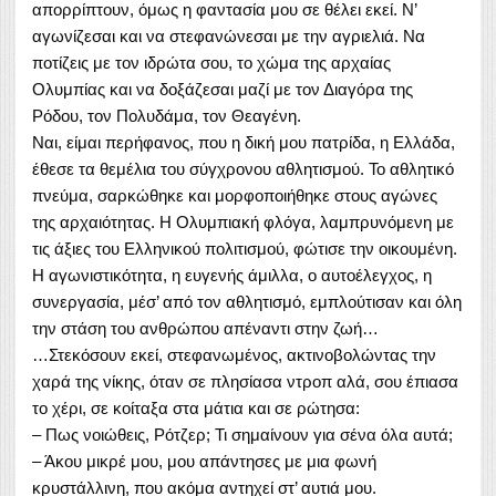
απορρίπτουν, όμως η φαντασία μου σε θέλει εκεί. Ν’
αγωνίζεσαι και να στεφανώνεσαι με την αγριελιά. Να
ποτίζεις με τον ιδρώτα σου, το χώμα της αρχαίας
Ολυμπίας και να δοξάζεσαι μαζί με τον Διαγόρα της
Ρόδου, τον Πολυδάμα, τον Θεαγένη.
Ναι, είμαι περήφανος, που η δική μου πατρίδα, η Ελλάδα,
έθεσε τα θεμέλια του σύγχρονου αθλητισμού. Το αθλητικό
πνεύμα, σαρκώθηκε και μορφοποιήθηκε στους αγώνες
της αρχαιότητας. Η Ολυμπιακή φλόγα, λαμπρυνόμενη με
τις άξιες του Ελληνικού πολιτισμού, φώτισε την οικουμένη.
Η αγωνιστικότητα, η ευγενής άμιλλα, ο αυτοέλεγχος, η
συνεργασία, μέσ’ από τον αθλητισμό, εμπλούτισαν και όλη
την στάση του ανθρώπου απέναντι στην ζωή…
…Στεκόσουν εκεί, στεφανωμένος, ακτινοβολώντας την
χαρά της νίκης, όταν σε πλησίασα ντροπ αλά, σου έπιασα
το χέρι, σε κοίταξα στα μάτια και σε ρώτησα:
– Πως νοιώθεις, Ρότζερ; Τι σημαίνουν για σένα όλα αυτά;
– Άκου μικρέ μου, μου απάντησες με μια φωνή
κρυστάλλινη, που ακόμα αντηχεί στ’ αυτιά μου.