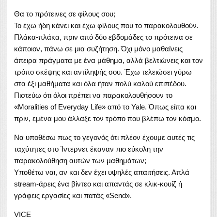
Θα το πρότεινες σε φίλους σου;
Το έχω ήδη κάνει και έχω φίλους που το παρακολουθούν.
Πλάκα-πλάκα, πριν από δύο εβδομάδες το πρότεινα σε
κάποιον, πάνω σε μια συζήτηση. Όχι μόνο μαθαίνεις
άπειρα πράγματα με ένα μάθημα, αλλά βελτιώνεις και τον
τρόπο σκέψης και αντίληψής σου. Έχω τελειώσει γύρω
στα έξι μαθήματα και όλα ήταν πολύ καλού επιπέδου.
Πιστεύω ότι όλοι πρέπει να παρακολουθήσουν το
«Μoralities of Εveryday Life» από το Yale. Όπως είπα και
πριν, εμένα μου άλλαξε τον τρόπο που βλέπω τον κόσμο.
Να υποθέσω πως το γεγονός ότι πλέον έχουμε αυτές τις
ταχύτητες στο Ίντερνετ έκαναν πιο εύκολη την
παρακολούθηση αυτών των μαθημάτων;
Υποθέτω ναι, αν και δεν έχει υψηλές απαιτήσεις. Απλά
stream-άρεις ένα βίντεο και απαντάς σε κλικ-κουίζ ή
γράφεις εργασίες και πατάς «Send».
VICE