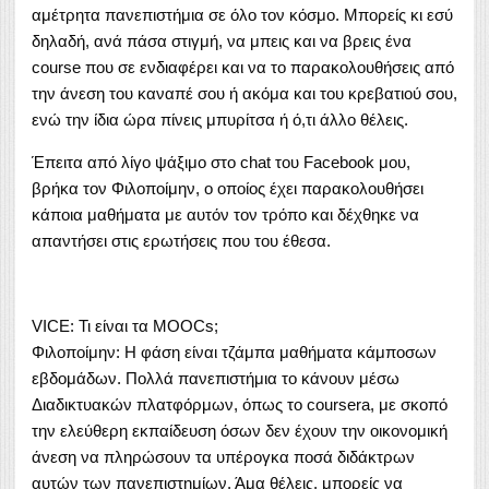
αμέτρητα πανεπιστήμια σε όλο τον κόσμο. Μπορείς κι εσύ
δηλαδή, ανά πάσα στιγμή, να μπεις και να βρεις ένα
course που σε ενδιαφέρει και να το παρακολουθήσεις από
την άνεση του καναπέ σου ή ακόμα και του κρεβατιού σου,
ενώ την ίδια ώρα πίνεις μπυρίτσα ή ό,τι άλλο θέλεις.
Έπειτα από λίγο ψάξιμο στο chat του Facebook μου,
βρήκα τον Φιλοποίμην, ο οποίος έχει παρακολουθήσει
κάποια μαθήματα με αυτόν τον τρόπο και δέχθηκε να
απαντήσει στις ερωτήσεις που του έθεσα.
VICE: Τι είναι τα MOOCs;
Φιλοποίμην: Η φάση είναι τζάμπα μαθήματα κάμποσων
εβδομάδων. Πολλά πανεπιστήμια το κάνουν μέσω
Διαδικτυακών πλατφόρμων, όπως το coursera, με σκοπό
την ελεύθερη εκπαίδευση όσων δεν έχουν την οικονομική
άνεση να πληρώσουν τα υπέρογκα ποσά διδάκτρων
αυτών των πανεπιστημίων. Άμα θέλεις, μπορείς να