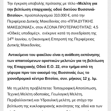
Την έγκριση υποβολής πρότασης με τίτλο «
Μελέτη για
την βελτίωση επαρχιακής οδού δικτύου Βυσσινιά-
Βιτσίου»
, προϋπολογισμού 310.000 €, από την
Περιφέρεια Δυτικής Μακεδονίας στο «ΠΠΑ ΔΥΤΙΚΗΣ
ΜΑΚΕΔΟΝΙΑΣ», στον ΑΞΟΝΑ ΠΡΟΤΕΡΑΙΟΤΗΤΑΣ: 4.5
«Οδικές υποδομές», ενέκρινε κατά τη συνεδρίαση της
ης
14
Ιουνίου, η Οικονομική Επιτροπή της Περιφέρειας
Δυτικής Μακεδονίας.
Αντικείμενο του φακέλου είναι η ανάθεση εκπόνησης
των απαιτούμενων οριστικών μελετών για τη βελτίωση
της Επαρχιακής Οδού Ε.Ο. 22, στο τμήμα από τη
γέφυρα πριν τον οικισμό της Βυσσινιάς έως το
χιονοδρομικό κέντρο Βιτσίου, συν. μήκους 12 χ. λμ.
Με τη μελέτη προβλέπεται: Τοπογραφική Αποτύπωση,
Τεχνική Μελέτη οδοποιίας, Γεωλογική Μελέτη,
Περιβαλλοντική και Υδραυλική μελέτη, με στόχο την
βελτίωση της κυκλοφοριακής ικανότητας της οδού και των