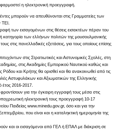
 εφαρμοστεί η ηλεκτρονική προεγγραφή.
χθέντες μπορούν να απευθύνονται στις Γραμματείες των
 ΤΕΙ.
γραφή των εισαγομένων στις θέσεις εισακτέων πέραν του
ική κατηγορία των ελλήνων πολιτών της μουσουλμανικής
ους στις πανελλαδικές εξετάσεις, για τους οποίους επίσης
ιτυχόντων στις Στρατιωτικές και Αστυνομικές Σχολές, στη
δημίας, στις Ακαδημίες Εμπορικού Ναυτικού καθώς και
 Ρόδου και Κρήτης θα ορισθεί και θα ανακοινωθεί από τις
 Σχολές Αστυφυλάκων και Αξιωματικών της Ελληνικής
 έτος 2016-2017.
α φροντίσουν για την έγκαιρη εγγραφή τους μέσα στις
υποχρεωτική ηλεκτρονική τους προεγγραφή 10-17
ίου Παιδείας www.minedu.gov.gr, όσο και για την
επτεμβρίου, που είναι και η καταληκτική ημερομηνία της
φούν και οι εισαγόμενοι από ΓΕΛ ή ΕΠΑΛ με διάκριση σε