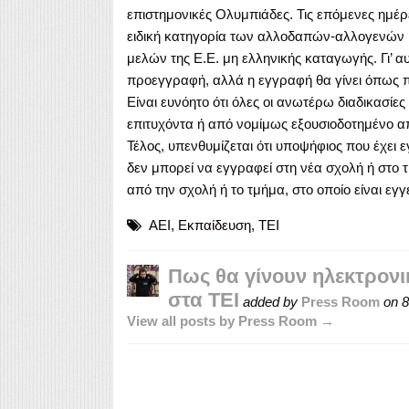
επιστημονικές Ολυμπιάδες. Τις επόμενες ημέρ
ειδική κατηγορία των αλλοδαπών-αλλογενών 
μελών της Ε.Ε. μη ελληνικής καταγωγής. Γι’ α
προεγγραφή, αλλά η εγγραφή θα γίνει όπως π
Είναι ευνόητο ότι όλες οι ανωτέρω διαδικασίε
επιτυχόντα ή από νομίμως εξουσιοδοτημένο 
Τέλος, υπενθυμίζεται ότι υποψήφιος που έχει 
δεν μπορεί να εγγραφεί στη νέα σχολή ή στο
από την σχολή ή το τμήμα, στο οποίο είναι εγ
ΑΕΙ
,
Εκπαίδευση
,
ΤΕΙ
Πως θα γίνουν ηλεκτρονι
στα ΤΕΙ
added by
Press Room
on
8
View all posts by Press Room →