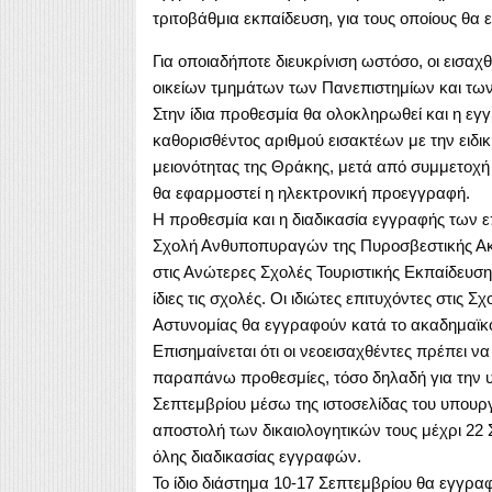
τριτοβάθμια εκπαίδευση, για τους οποίους θα
Για οποιαδήποτε διευκρίνιση ωστόσο, οι εισα
οικείων τμημάτων των Πανεπιστημίων και των
Στην ίδια προθεσμία θα ολοκληρωθεί και η εγ
καθορισθέντος αριθμού εισακτέων με την ειδ
μειονότητας της Θράκης, μετά από συμμετοχή τ
θα εφαρμοστεί η ηλεκτρονική προεγγραφή.
Η προθεσμία και η διαδικασία εγγραφής των επ
Σχολή Ανθυποπυραγών της Πυροσβεστικής Ακα
στις Ανώτερες Σχολές Τουριστικής Εκπαίδευσης
ίδιες τις σχολές. Οι ιδιώτες επιτυχόντες στις
Αστυνομίας θα εγγραφούν κατά το ακαδημαϊκό
Επισημαίνεται ότι οι νεοεισαχθέντες πρέπει ν
παραπάνω προθεσμίες, τόσο δηλαδή για την 
Σεπτεμβρίου μέσω της ιστοσελίδας του υπουργε
αποστολή των δικαιολογητικών τους μέχρι 22 Σ
όλης διαδικασίας εγγραφών.
Το ίδιο διάστημα 10-17 Σεπτεμβρίου θα εγγρα