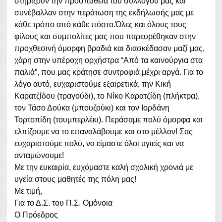
στηρίζουν την προσπάθεια του συλλόγου μας και
συνέβαλλαν στην περάτωση της εκδήλωσής μας με
κάθε τρόπο από κάθε πόστο.Όλες και όλους τους
φίλους και συμπολίτες μας που παρευρέθηκαν στην
προχθεσινή όμορφη βραδιά και διασκέδασαν μαζί μας,
χάρη στην υπέροχη ορχήστρα “Από τα καινούργια στα
παλιά”, που μας κράτησε συντροφιά μέχρι αργά. Για το
λόγο αυτό, ευχαριστούμε εξαιρετικά, την Κική
Καρατζίδου (τραγούδι), το Νίκο Καρατζίδη (πλήκτρα),
τον Τάσο Δούκα (μπουζούκι) και τον Ιορδάνη
Τορτοπίδη (τουμπερλέκι). Περάσαμε πολύ όμορφα και
ελπίζουμε να το επαναλάβουμε και στο μέλλον! Σας
ευχαριστούμε πολύ, να είμαστε όλοι υγιείς και να
ανταμώνουμε!
Με την ευκαιρία, ευχόμαστε καλή σχολική χρονιά με
υγεία στους μαθητές της πόλη μας!
Με τιμή,
Για το Δ.Σ. του Π.Σ. Ομόνοια
Ο Πρόεδρος