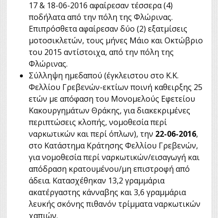
17 & 18-06-2016 αφαίρεσαν τέσσερα (4)
ποδήλατα από την πόλη της Φλώρινας.
Επιπρόσθετα αφαίρεσαν δύο (2) εξατμίσεις
μοτοσικλετών, τους μήνες Μάιο και Οκτώβριο
του 2015 αντίστοιχα, από την πόλη της
Φλώρινας.
Σύλληψη ημεδαπού (έγκλειστου στο Κ.Κ.
Φελλίου Γρεβενών-εκτίων ποινή καθειρξης 25
ετών με απόφαση του Μονομελούς Εφετείου
Κακουργημάτων Θράκης, για διακεκριμένες
περιπτώσεις κλοπής, νομοθεσία περί
ναρκωτικών και περί όπλων), την
22-06-2016
,
στο Κατάστημα Κράτησης Φελλίου Γρεβενών,
για νομοθεσία περί ναρκωτικών/εισαγωγή και
απόδραση κρατουμένου/μη επιστροφή από
άδεια. Κατασχέθηκαν 13,2 γραμμάρια
ακατέργαστης κάνναβης και 3,6 γραμμάρια
λευκής σκόνης πιθανόν τρίμματα ναρκωτικών
χαπιών.