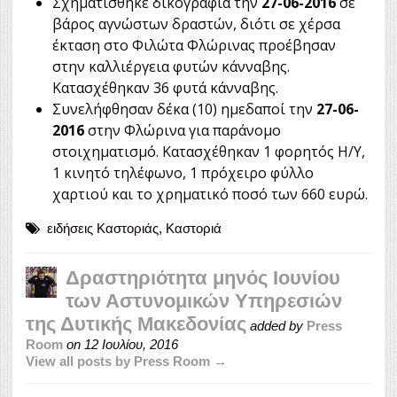
Σχηματίσθηκε δικογραφία την
27-06-2016
σε
βάρος αγνώστων δραστών, διότι σε χέρσα
έκταση στο Φιλώτα Φλώρινας προέβησαν
στην καλλιέργεια φυτών κάνναβης.
Κατασχέθηκαν 36 φυτά κάνναβης.
Συνελήφθησαν δέκα (10) ημεδαποί την
27-06-
2016
στην Φλώρινα για παράνομο
στοιχηματισμό. Κατασχέθηκαν 1 φορητός Η/Υ,
1 κινητό τηλέφωνο, 1 πρόχειρο φύλλο
χαρτιού και το χρηματικό ποσό των 660 ευρώ.
ειδήσεις Καστοριάς
,
Καστοριά
Δραστηριότητα μηνός Ιουνίου
των Αστυνομικών Υπηρεσιών
της Δυτικής Μακεδονίας
added by
Press
Room
on
12 Ιουλίου, 2016
View all posts by Press Room →