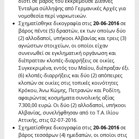
διότι σε βάρος του εκκρεμούσε Διεθνές
Ένταλμα σύλληψης από Γερμανικές Αρχές για
νομοθεσία περί ναρκωτικών.
Σχηματίσθηκε δικογραφία στις
20-06-2016
σε
βάρος πέντε (5) δραστών, εκ των οποίων δύο
(2) αλλοδαποί, υπήκοοι Αλβανίας και τρεις (3)
αγνώστων στοιχείων, οι οποίοι είχαν
συνενωθεί σε εγκληματική οργάνωση και
διέπρατταν κλοπές-διαρρήξεις σε οικίες.
Συγκεκριμένα, εντός του Μαΐου, διέπραξαν έξι
(6) κλοπές-διαρρήξεις και δύο (2) απόπειρες
κλοπών σε οικίες στις τοπικές κοινότητες
Κρόκου, Άνω Κώμης, Πετρανών και Ροδίτη,
αφαιρώντας κοσμήματα συνολικής αξίας
7.300,00 ευρώ. Οι δύο (2) αλλοδαποί, υπήκοοι
Αλβανίας, συνελήφθησαν από το Τ.Α. Ιλίου
Αττικής, στις 02-07-2016.
Σχηματίσθηκε δικογραφία στις
20-06-2016
σε
βάρος τεσσάρων (4) ημεδαπών, οι οποίοι στις