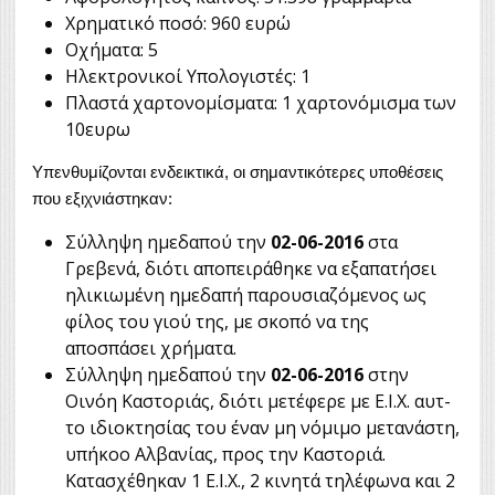
Χρηματικό ποσό: 960 ευρώ
Οχήματα: 5
Ηλεκτρονικοί Υπολογιστές: 1
Πλαστά χαρτονομίσματα: 1 χαρτονόμισμα των
10ευρω
Υπενθυμίζονται ενδεικτικά, οι σημαντικότερες υποθέσεις
που εξιχνιάστηκαν:
Σύλληψη ημεδαπού την
02-06-2016
στα
Γρεβενά, διότι αποπειράθηκε να εξαπατήσει
ηλικιωμένη ημεδαπή παρουσιαζόμενος ως
φίλος του γιού της, με σκοπό να της
αποσπάσει χρήματα.
Σύλληψη ημεδαπού την
02-06-2016
στην
Οινόη Καστοριάς, διότι μετέφερε με Ε.Ι.Χ. αυτ-
το ιδιοκτησίας του έναν μη νόμιμο μετανάστη,
υπήκοο Αλβανίας, προς την Καστοριά.
Κατασχέθηκαν 1 Ε.Ι.Χ., 2 κινητά τηλέφωνα και 2