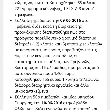
χώρας ναρκωτικά. Κατασχέθηκαν 35 κιλά και
221 γραμμάρια κάνναβης, 1 Ε.Ι.Χ. & 3 κινητά
τηλέφωνα.
Σύλληψη ημεδαπού την
09-06-2016
στα
Γρεβενά, διότι κατά τη διάρκεια της
προανάκρισης διαπιστώθηκε πως στο
πρόσφατο παρελθοντικό χρονικό διάστημα
διέπραξε (12) κλοπές και (5) απόπειρες κλοπών
με πανομοιότυπο τρόπο, παραβιάζοντας τις
θύρες των κεντρικών εισόδων, σε
καταστήματα στις πόλεις των Γρεβενών,
Καστοριάς και Πτολεμαΐδας, αφαιρώντας από
αυτά συνολικό ποσό 1.460 ευρώ.
Κατασχέθηκαν 155 ευρώ, 1 κινητό τηλέφωνο,
διάφορα διαρρηκτικά εργαλεία και άλλα
μικροαντικείμενα.
Σύλληψη δύο ημεδαπών και μίας υπηκόου
Γεωργίας, την
10-06-2016
στην Αχλάδα
Φλώρινας, διότι ενεργώντας από κοινού και