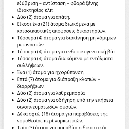
εξύβριση – αντίσταση – φθορά ξένης
ιδιοκτησίας κλπ.
Δύο (2) άτομα για απάτη.
Είκοσι ένα (21) άτομα διωκόμενα με
καταδικαστικές αποφάσεις δικαστηρίων.
Τέσσερα (4) άτομα για διακίνηση μη νόμιμων
μεταναστών.
Τέσσερα (4) άτομα για ενδοοικογενειακή βία.
Τέσσερα (4) άτομα διωκόμενα με εντάλματα
συλλήψεων.
Ένα (1) άτομο για ηχορύπανση.
Επτά (7) άτομα για διάπραξη κλοπών –
διαρρήξεων.
Δύο (2) άτομα για λαθρεμπορία.
Δύο (2) άτομα για οδήγηση υπό την επήρεια
οινοπνευματωδών ουσιών.
Δέκα οχτώ (18) άτομα για παραβάσεις της
νομοθεσίας περί ναρκωτικών.
Τρία (3) άτομα για παραβίαση δικαστικής