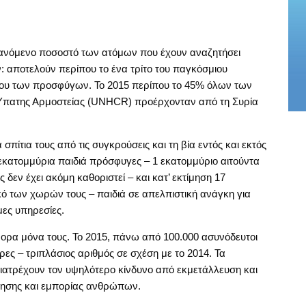
ξανόμενο ποσοστό των ατόμων που έχουν αναζητήσει
: αποτελούν περίπου το ένα τρίτο του παγκόσμιου
λου των προσφύγων. Το 2015 περίπου το 45% όλων των
Ύπατης Αρμοστείας (UNHCR) προέρχονταν από τη Συρία
σπίτια τους από τις συγκρούσεις και τη βία εντός και εκτός
κατομμύρια παιδιά πρόσφυγες – 1 εκατομμύριο αιτούντα
εν έχει ακόμη καθοριστεί – και κατ’ εκτίμηση 17
ό των χωρών τους – παιδιά σε απελπιστική ανάγκη για
ες υπηρεσίες.
νορα μόνα τους. Το 2015, πάνω από 100.000 ασυνόδευτοι
ες – τριπλάσιος αριθμός σε σχέση με το 2014. Τα
διατρέχουν τον υψηλότερο κίνδυνο από εκμετάλλευση και
νησης και εμπορίας ανθρώπων.