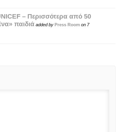
UNICEF – Περισσότερα από 50
ένα» παιδιά
added by
Press Room
on
7