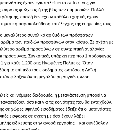
μετανάστες έχουν εγκαταλείψει τα σπίτια τους για
 ακραίας φτώχειας ή της βίας των συμμοριών. Πολλά
 κράτησης, επειδή δεν έχουν καθόλου χαρτιά, έχουν
τηματική παρακολούθηση και έλεγχος της ευημερίας τους.
 το μεγαλύτερο συνολικό αριθμό των πρόσφατων
 αριθμό των παιδιών προσφύγων στον κόσμο. Σε σχέση με
γαλύτερο αριθμό προσφύγων σε συντριπτική αναλογία:
αι πρόσφυγας. Συγκριτικά, υπάρχει περίπου 1 πρόσφυγας
1 για κάθε 1.200 στις Ηνωμένες Πολιτείες. Όταν
άση το επίπεδο του εισοδήματος ωστόσο, η Λαϊκή
κιστάν φιλοξενούν τη μεγαλύτερη συγκέντρωση
λείς και νόμιμες διαδρομές, η μετανάστευση μπορεί να
εταναστεύουν όσο και για τις κοινότητες που θα ενταχθούν.
 σε χώρες υψηλού εισοδήματος έδειξε ότι οι μετανάστες
ικές εισφορές σε σχέση με όσα έχουν λάβει –
ηλής ειδίκευσης στην αγορά εργασίας – και συνέβαλαν
στις χώρες υποδοχής.