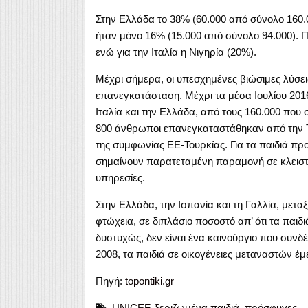
Στην Ελλάδα το 38% (60.000 από σύνολο 160.
ήταν μόνο 16% (15.000 από σύνολο 94.000). 
ενώ για την Ιταλία η Νιγηρία (20%).
Μέχρι σήμερα, οι υπεσχημένες βιώσιμες λύσει
επανεγκατάσταση. Μέχρι τα μέσα Ιουλίου 201
Ιταλία και την Ελλάδα, από τους 160.000 που
800 άνθρωποι επανεγκαταστάθηκαν από την Τ
της συμφωνίας ΕΕ-Τουρκίας. Για τα παιδιά πρ
σημαίνουν παρατεταμένη παραμονή σε κλειστ
υπηρεσίες.
Στην Ελλάδα, την Ισπανία και τη Γαλλία, μετ
φτώχεια, σε διπλάσιο ποσοστό απ’ ότι τα παιδ
δυστυχώς, δεν είναι ένα καινούργιο που συνδέ
2008, τα παιδιά σε οικογένειες μεταναστών έμ
Πηγή:
topontiki.gr
UNICEF
,
ξεριζωμένα παιδιά
,
πρόσφυγες