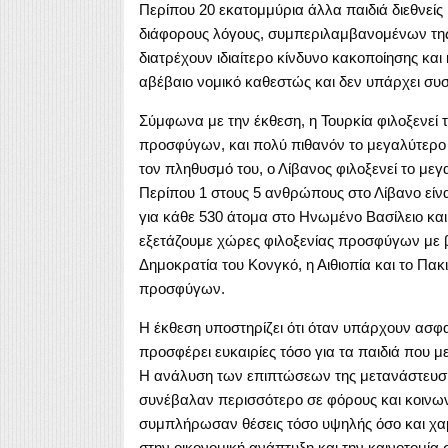
Περίπου 20 εκατομμύρια άλλα παιδιά διεθνείς 
διάφορους λόγους, συμπεριλαμβανομένων της
διατρέχουν ιδιαίτερο κίνδυνο κακοποίησης και
αβέβαιο νομικό καθεστώς και δεν υπάρχει συσ
Σύμφωνα με την έκθεση, η Τουρκία φιλοξενεί
προσφύγων, και πολύ πιθανόν το μεγαλύτερο
τον πληθυσμό του, ο Λίβανος φιλοξενεί το με
Περίπου 1 στους 5 ανθρώπους στο Λίβανο είν
για κάθε 530 άτομα στο Ηνωμένο Βασίλειο και 
εξετάζουμε χώρες φιλοξενίας προσφύγων με β
Δημοκρατία του Κονγκό, η Αιθιοπία και το Πα
προσφύγων.
Η έκθεση υποστηρίζει ότι όταν υπάρχουν ασφα
προσφέρει ευκαιρίες τόσο για τα παιδιά που μ
Η ανάλυση των επιπτώσεων της μετανάστευσης
συνέβαλαν περισσότερο σε φόρους και κοινων
συμπλήρωσαν θέσεις τόσο υψηλής όσο και χαμ
στην οικονομική ανάπτυξη και την καινοτομία 