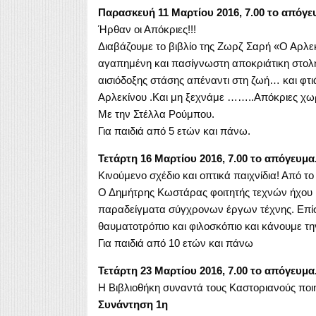
Παρασκευή 11 Μαρτίου 2016, 7.00 το απόγε
Ήρθαν οι Απόκριες!!!
Διαβάζουμε το βιβλίο της Ζωρζ Σαρή «Ο Αρλε
αγαπημένη και πασίγνωστη αποκριάτικη στολή,
αισιόδοξης στάσης απέναντι στη ζωή… και φτ
Αρλεκίνου .Και μη ξεχνάμε ……..Απόκριες χωρί
Με την Στέλλα Ρούμπου.
Για παιδιά από 5 ετών και πάνω.
Τετάρτη 16 Μαρτίου 2016, 7.00 το απόγευμα
Κινούμενο σχέδιο και οπτικά παιχνίδια! Από το
Ο Δημήτρης Κωστάρας φοιτητής τεχνών ήχου κα
παραδείγματα σύγχρονων έργων τέχνης. Επίση
θαυματοτρόπιο και φιλοσκόπιο και κάνουμε την
Για παιδιά από 10 ετών και πάνω
Τετάρτη 23 Μαρτίου 2016, 7.00 το απόγευμα
Η Βιβλιοθήκη συναντά τους Καστοριανούς ποιη
Συνάντηση 1η