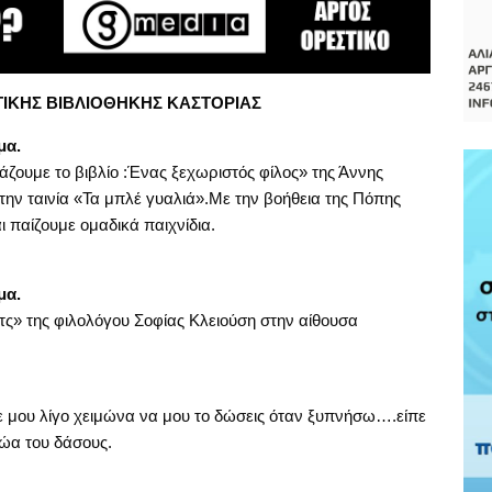
ΚΗΣ ΒΙΒΛΙΟΘΗΚΗΣ ΚΑΣΤΟΡΙΑΣ
μα.
ζουμε το βιβλίο :Ένας ξεχωριστός φίλος» της Άννης
την ταινία «Τα μπλέ γυαλιά».Με την βοήθεια της Πόπης
 παίζουμε ομαδικά παιχνίδια.
μα.
ς» της φιλολόγου Σοφίας Κλειούση στην αίθουσα
ε μου λίγο χειμώνα να μου το δώσεις όταν ξυπνήσω….είπε
ζώα του δάσους.