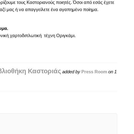
ζουμε τους Καστοριανούς ποιητές. Όσοι από εσάς έχετε
μαζί μας ή να απαγγείλετε ένα αγαπημένο ποίημα.
υμα.
νική χαρτοδιπλωτική τέχνη Οριγκάμι.
.
βλιοθήκη Καστοριάς
added by
Press Room
on
1