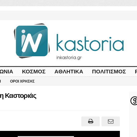
ΩΝΊΑ
ΚΌΣΜΟΣ
ΑΘΛΗΤΙΚΆ
ΠΟΛΙΤΙΣΜΌΣ
Η
ΌΡΟΙ ΧΡΉΣΗΣ
κη Καστοριάς