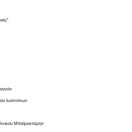
ιάς”
Βουνό»
ίου Ιωαννίνων
άλνικου Μπαϊρακτάρη»