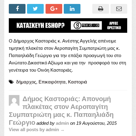
Ο Δήμαρχος Καστοριάς κ. Ανέστης Αγγελής απένειμε
τιμητική πλακέτα στον Αεροπαγίτη Συμπατριώτη μας κ.
Παπαηλιάδη Γεώργιο για την επάξια προαγωγή του στο
Ανώτατο Δικαστικό Αξίωμα και για την προσφορά του στη
γενέτειρα του Οινόη Καστοριάς.
δήμαρχος
,
Επικαιρότητα
,
Καστοριά
Δήμος Καστοριάς: Απονομή
πλακέτας στον Αεροπαγίτη
Συμπατριώτη μας κ. Παπαηλιάδη
Γεώργιο
added by
admin
on
19 Αυγούστου, 2015
View all posts by admin →