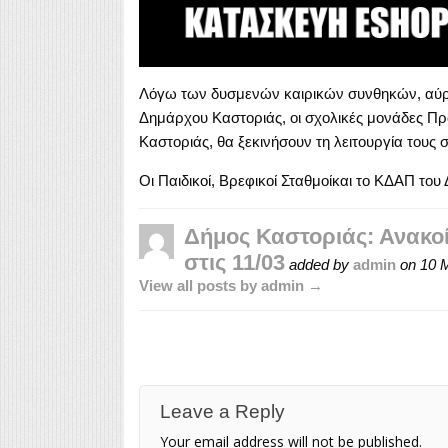
Λόγω των δυσμενών καιρικών συνθηκών, αύρ
Δημάρχου Καστοριάς, οι σχολικές μονάδες Π
Καστοριάς, θα ξεκινήσουν τη λειτουργία τους στ
Οι Παιδικοί, Βρεφικοί Σταθμοίκαι το ΚΔΑΠ το
Δήμος Καστοριάς: Ανακο
στις 11/03
added by
admin
on
10 
View all posts by admin →
Leave a Reply
Your email address will not be published.