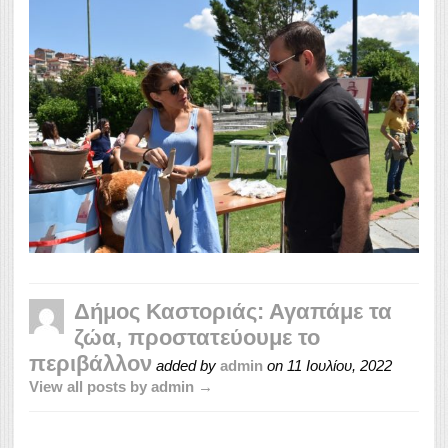
Δήμος Καστοριάς: Αγαπάμε τα
ζώα, προστατεύουμε το
περιβάλλον
added by
admin
on
11 Ιουλίου, 2022
View all posts by admin →