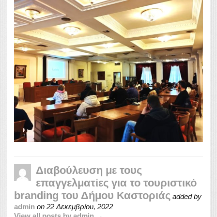
Διαβούλευση με τους
επαγγελματίες για το τουριστικό
branding του Δήμου Καστοριάς
added by
admin
on
22 Δεκεμβρίου, 2022
View all posts by admin →