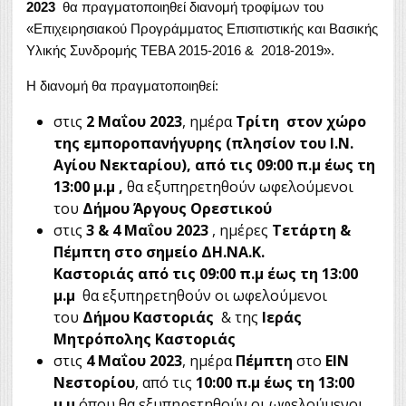
2023
θα πραγματοποιηθεί διανομή τροφίμων του
«Επιχειρησιακού Προγράμματος Επισιτιστικής και Βασικής
Υλικής Συνδρομής ΤΕΒΑ 2015-2016 & 2018-2019».
Η διανομή θα πραγματοποιηθεί:
στις
2 Μαΐου 2023
, ημέρα
Τρίτη στον χώρο
της εμποροπανήγυρης (πλησίον του Ι.Ν.
Αγίου Νεκταρίου), από τις 09:00 π.μ έως τη
13:00 μ.μ ,
θα εξυπηρετηθούν ωφελούμενοι
του
Δήμου Άργους Ορεστικού
στις
3 & 4 Μαΐου 2023
, ημέρες
Τετάρτη &
Πέμπτη
στο σημείο ΔΗ.ΝΑ.Κ.
Καστοριάς
από τις 09:00 π.μ έως τη 13:00
μ.μ
θα εξυπηρετηθούν οι ωφελούμενοι
του
Δήμου Καστοριάς
& της
Ιεράς
Μητρόπολης Καστοριάς
στις
4 Μαΐου 2023
, ημέρα
Πέμπτη
στο
ΕΙΝ
Νεστορίου
, από τις
10:00 π.μ έως τη 13:00
μ.μ
όπου θα εξυπηρετηθούν οι ωφελούμενοι