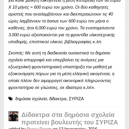
για κάθε μαθητή /οικογένεια η μέση καταβολή των 60 ευρώ
Χ 10 μήνες = 600 ευρώ τον χρόνο. Οι δύο καθηγητές
αριστείς που αναλαμβάνουν και διεκπεραιώνουν τις 40
ώρες λαμβάνουν το bonus των 600 ευρώ τον μήνα ο
καθένας, ήτοι 6.000 ευρώ τον χρόνο. Τα εναπομείναντα
3.000 ευρώ αξιοποιούνται για τη φροντίδα υλικοτεχνικής
υποδομής, εποπτικού υλικού, βιβλιογραφίας κ.λπ.
Σκοπός: Με αυτή τη διαδικασία ουσιαστικά το δημόσιο
σχολείο απορροφά και υπερβαίνει τις ανάγκες για
εξωσχολική φροντιστηριακή υποστήριξη του μαθητή με
εξοικονόμηση πόρων για τη μέση ελληνική οικογένεια, η
οποία πλέον δεν αιμορραγεί οικονομικά πληρώνοντας
φροντιστήρια σε γλώσσες, σε ιδιαίτερα κ.λπ
».
δημόσια σχολείσ
,
δίδακτρα
,
ΣΥΡΙΖΑ
Δίδακτρα στα δημόσια σχολεία
προτείνει βουλευτής του ΣΥΡΙΖΑ
added by
Press Room
on
13 Ιανουαρίου, 2016