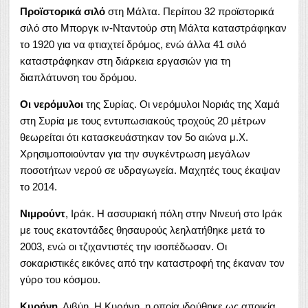
Προϊστορικά σιλό
στη Μάλτα. Περίπου 32 προϊστορικά
σιλό στο Μποργκ ιν-Νταντούρ στη Μάλτα καταστράφηκαν
το 1920 για να φτιαχτεί δρόμος, ενώ άλλα 41 σιλό
καταστράφηκαν στη διάρκεια εργασιών για τη
διαπλάτυνση του δρόμου.
Οι νερόμυλοι
της Συρίας. Οι νερόμυλοι Νοριάς της Χαμά
στη Συρία με τους εντυπωσιακούς τροχούς 20 μέτρων
θεωρείται ότι κατασκευάστηκαν τον 5ο αιώνα μ.Χ.
Χρησιμοποιούνταν για την συγκέντρωση μεγάλων
ποσοτήτων νερού σε υδραγωγεία. Μαχητές τους έκαψαν
το 2014.
Νιμρούντ
, Ιράκ. Η ασσυριακή πόλη στην Νινευή στο Ιράκ
με τους εκατοντάδες θησαυρούς λεηλατήθηκε μετά το
2003, ενώ οι τζιχαντιστές την ισοπέδωσαν. Οι
σοκαριστικές εικόνες από την καταστροφή της έκαναν τον
γύρο του κόσμου.
Κυρήνη
, Λιβύη. Η Κυρήνη, η οποία ιδρύθηκε ως αποικία