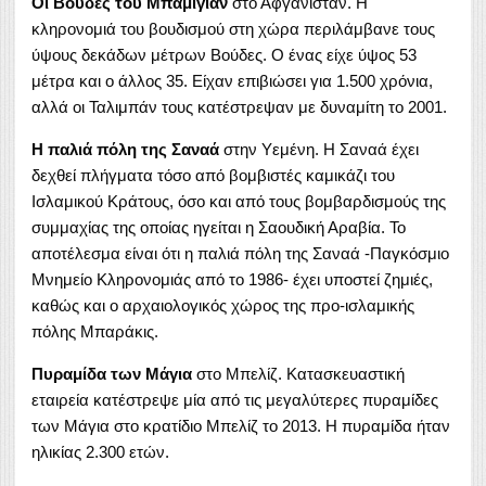
Οι Βούδες του Μπαμιγιάν
στο Αφγανιστάν. Η
κληρονομιά του βουδισμού στη χώρα περιλάμβανε τους
ύψους δεκάδων μέτρων Βούδες. Ο ένας είχε ύψος 53
μέτρα και ο άλλος 35. Είχαν επιβιώσει για 1.500 χρόνια,
αλλά οι Ταλιμπάν τους κατέστρεψαν με δυναμίτη το 2001.
Η παλιά πόλη της Σαναά
στην Υεμένη. Η Σαναά έχει
δεχθεί πλήγματα τόσο από βομβιστές καμικάζι του
Ισλαμικού Κράτους, όσο και από τους βομβαρδισμούς της
συμμαχίας της οποίας ηγείται η Σαουδική Αραβία. Το
αποτέλεσμα είναι ότι η παλιά πόλη της Σαναά -Παγκόσμιο
Μνημείο Κληρονομιάς από το 1986- έχει υποστεί ζημιές,
καθώς και ο αρχαιολογικός χώρος της προ-ισλαμικής
πόλης Μπαράκις.
Πυραμίδα των Μάγια
στο Μπελίζ. Κατασκευαστική
εταιρεία κατέστρεψε μία από τις μεγαλύτερες πυραμίδες
των Μάγια στο κρατίδιο Μπελίζ το 2013. Η πυραμίδα ήταν
ηλικίας 2.300 ετών.